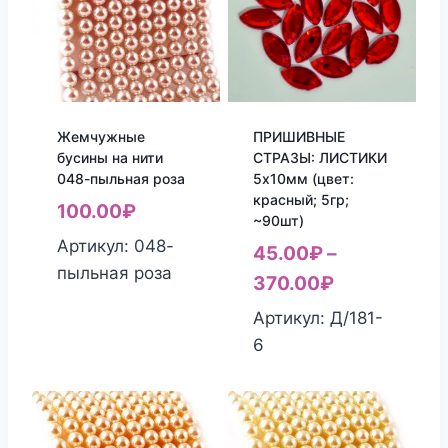
Жемчужные
ПРИШИВНЫЕ
бусины на нити
СТРАЗЫ: ЛИСТИКИ
048-пыльная роза
5х10мм (цвет:
красный; 5гр;
100.00
₽
~90шт)
Артикул: 048-
45.00
₽
–
пыльная роза
370.00
₽
Артикул: Д/181-
6