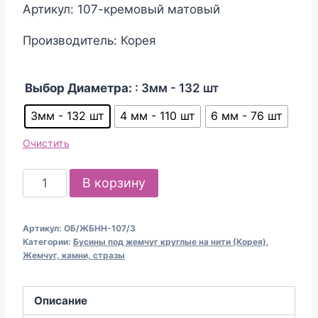
Артикул: 107-кремовый матовый
Производитель: Корея
Выбор Диаметра:
: 3мм - 132 шт
3мм - 132 шт
4 мм - 110 шт
6 мм - 76 шт
Очистить
Количество
В корзину
товара
Жемчужные
Артикул:
ОБ/ЖБНН-107/3
бусины
Категории:
Бусины под жемчуг круглые на нити (Корея)
,
на
Жемчуг, камни, стразы
нити
№107
Описание
(цвет: