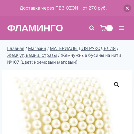
Доставка через ПВЗ OZON - от 270 руб.
Перейти
ФЛАМИНГО
к
0
содержимому
Главная
/
Магазин
/
МАТЕРИАЛЫ ДЛЯ РУКОДЕЛИЯ
/
Жемчуг, камни, стразы
/
Жемчужные бусины на нити
№107 (цвет: кремовый матовый)