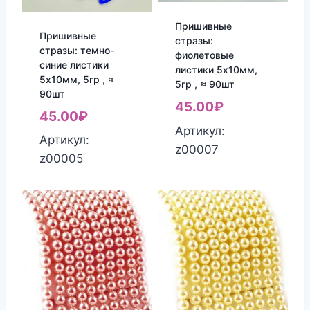
Пришивные
Пришивные
стразы:
стразы: темно-
фиолетовые
синие листики
листики 5х10мм,
5х10мм, 5гр , ≈
5гр , ≈ 90шт
90шт
45.00
₽
45.00
₽
Артикул:
Артикул:
z00007
z00005