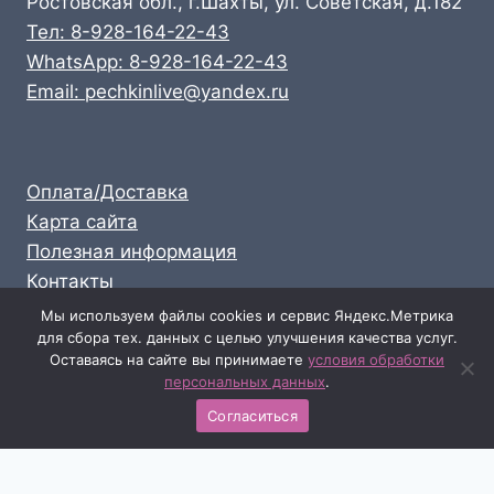
Ростовская обл., г.Шахты, ул. Советская, д.182
Тел: 8-928-164-22-43
WhatsApp: 8-928-164-22-43
Email: pechkinlive@yandex.ru
Оплата/Доставка
Карта сайта
Полезная информация
Контакты
Личный кабинет
Мы используем файлы cookies и сервис Яндекс.Метрика
для сбора тех. данных с целью улучшения качества услуг.
Опт: 8-928-164-22-43
Оставаясь на сайте вы принимаете
условия обработки
Розница: 8-989-711-58-47
персональных данных
.
Согласиться