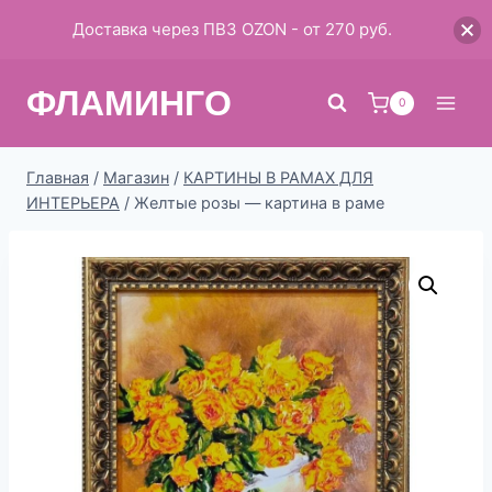
Доставка через ПВЗ OZON - от 270 руб.
Перейти
ФЛАМИНГО
к
0
содержимому
Главная
/
Магазин
/
КАРТИНЫ В РАМАХ ДЛЯ
ИНТЕРЬЕРА
/
Желтые розы — картина в раме