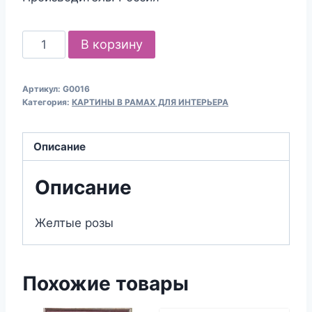
Количество
В корзину
товара
Желтые
Артикул:
G0016
розы
Категория:
КАРТИНЫ В РАМАХ ДЛЯ ИНТЕРЬЕРА
-
картина
Описание
в
раме
Описание
Желтые розы
Похожие товары