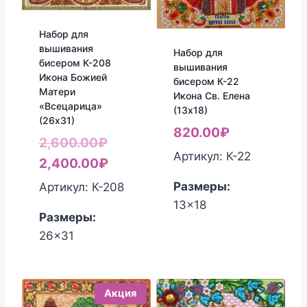
Набор для
вышивания
Набор для
бисером К-208
вышивания
Икона Божией
бисером К-22
Матери
Икона Св. Елена
«Всецарица»
(13х18)
(26х31)
820.00
₽
Первоначальная
2,600.00
₽
Артикул: К-22
цена
Текущая
2,400.00
₽
составляла
цена:
Размеры:
Артикул: К-208
2,600.00₽.
2,400.00₽.
13x18
Размеры:
26x31
Акция