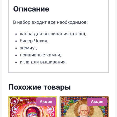
Вседержитель
Описание
(19х24)
В набор входит все необходимое:
канва для вышивания (атлас),
бисер Чехия,
жемчуг,
пришивные камни,
игла для вышивания.
Похожие товары
Акция
Акция