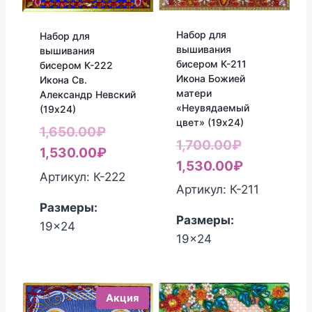
Набор для
Набор для
вышивания
вышивания
бисером К-211
бисером К-222
Икона Божией
Икона Св.
матери
Александр Невский
«Неувядаемый
(19х24)
цвет» (19х24)
Первоначальная
1,650.00
₽
Первонач
1,700.00
₽
цена
Текущая
1,530.00
₽
цена
Текущая
1,530.00
₽
составляла
цена:
Артикул: К-222
составлял
цена:
Артикул: К-211
1,650.00₽.
1,530.00₽.
1,700.00₽.
1,530.00₽
Размеры:
Размеры:
19x24
19x24
Акция