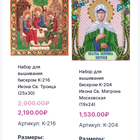
Набор для
Набор для
вышивания
вышивания
бисером К-216
бисером К-204
Икона Св. Троица
Икона Св. Матрона
(25х30)
Московская
Первоначальная
2,900.00
₽
(19х24)
Текущая
цена
2,190.00
₽
1,530.00
₽
цена:
составляла
Артикул: К-216
Артикул: К-204
2,190.00₽.
2,900.00₽.
Размеры:
Размеры: