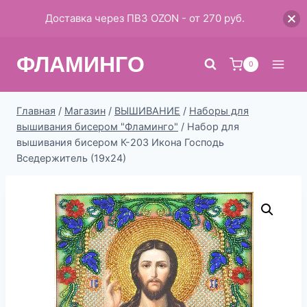
Доставка через ПВЗ OZON - от 270 руб.
Перейти
ФЛАМИНГО
к
0
содержимому
Главная
/
Магазин
/
ВЫШИВАНИЕ
/
Наборы для
вышивания бисером "Фламинго"
/
Набор для
вышивания бисером К-203 Икона Господь
Вседержитель (19х24)