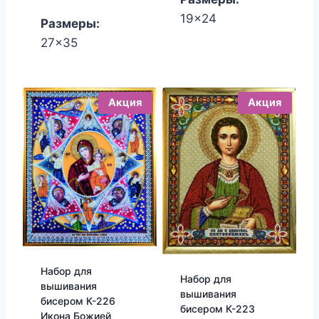
2,700.00₽.
2,520.00₽.
19x24
Размеры:
27x35
Акция
Акция
Набор для
Набор для
вышивания
вышивания
бисером К-226
бисером К-223
Икона Божией