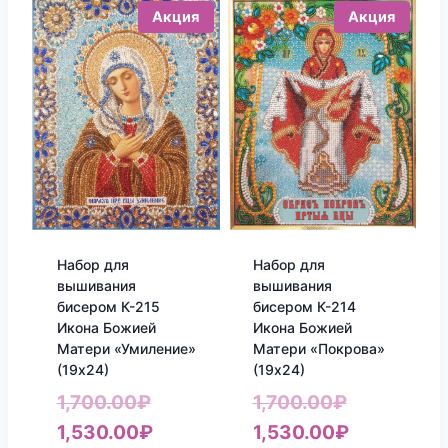
Акция
Акция
Набор для
Набор для
вышивания
вышивания
бисером К-215
бисером К-214
Икона Божией
Икона Божией
Матери «Умиление»
Матери «Покрова»
(19х24)
(19х24)
Первоначальная
Первонач
1,700.00
₽
1,700.00
₽
цена
Текущая
цена
Текущая
1,530.00
₽
1,530.00
₽