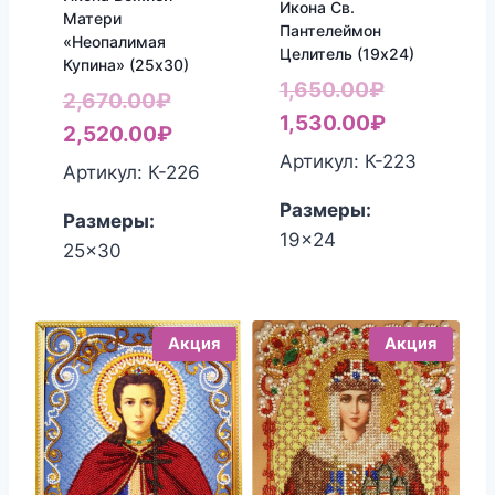
Икона Св.
Матери
Пантелеймон
«Неопалимая
Целитель (19х24)
Купина» (25х30)
Первонач
1,650.00
₽
Первоначальная
2,670.00
₽
цена
Текущая
1,530.00
₽
цена
Текущая
2,520.00
₽
составлял
цена:
Артикул: К-223
составляла
цена:
Артикул: К-226
1,650.00₽.
1,530.00₽
2,670.00₽.
2,520.00₽.
Размеры:
Размеры:
19x24
25x30
Акция
Акция