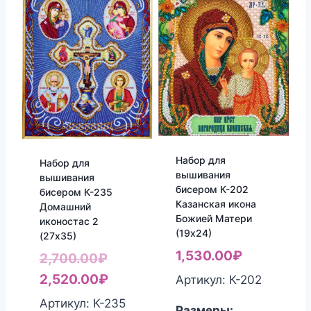
Набор для
Набор для
вышивания
вышивания
бисером К-202
бисером К-235
Казанская икона
Домашний
Божией Матери
иконостас 2
(19х24)
(27х35)
1,530.00
₽
Первоначальная
2,700.00
₽
цена
Текущая
2,520.00
₽
Артикул: К-202
составляла
цена:
Артикул: К-235
Размеры: