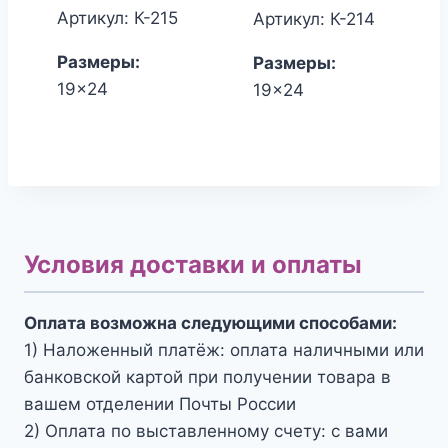
составляла
цена:
составлял
цена:
Артикул: К-215
Артикул: К-214
1,700.00₽.
1,530.00₽.
1,700.00₽.
1,530.00₽
Размеры:
Размеры:
19x24
19x24
Условия доставки и оплаты
Оплата возможна следующими способами:
1) Наложенный платёж: оплата наличными или
банковской картой при получении товара в
вашем отделении Почты России
2) Оплата по выставленному счету: с вами