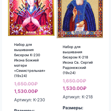
Набор для
Набор для
вышивания
вышивания
бисером К-230
бисером К-218
Икона Божией
Икона Св. Сергий
матери
Радонежский
«Семистрельная»
(19х24)
(19х24)
Первонач
1,650.00
₽
Первоначальная
1,650.00
₽
цена
Текущая
1,530.00
₽
цена
Текущая
1,530.00
₽
составлял
цена:
Артикул: К-218
составляла
цена:
Артикул: К-230
1,650.00₽.
1,530.00₽
1,650.00₽.
1,530.00₽.
Размеры:
Размеры: