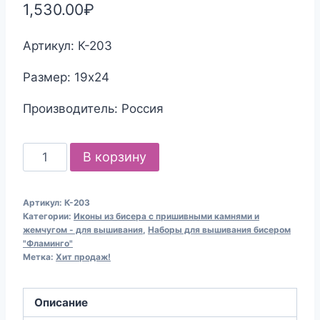
1,530.00
₽
Артикул: К-203
Размер: 19х24
Производитель: Россия
Количество
В корзину
товара
Набор
Артикул:
К-203
для
Категории:
Иконы из бисера с пришивными камнями и
вышивания
жемчугом - для вышивания
,
Наборы для вышивания бисером
"Фламинго"
бисером
Метка:
Хит продаж!
К-203
Икона
Описание
Господь