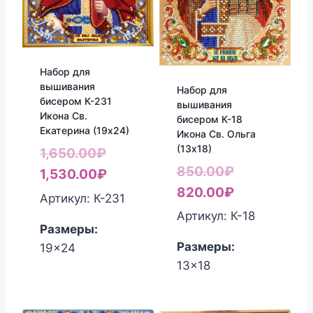
Набор для
вышивания
Набор для
бисером К-231
вышивания
Икона Св.
бисером К-18
Екатерина (19х24)
Икона Св. Ольга
(13х18)
Первоначальная
1,650.00
₽
Первоначал
850.00
₽
цена
Текущая
1,530.00
₽
цена
Текущая
820.00
₽
составляла
цена:
Артикул: К-231
составляла
цена:
1,650.00₽.
1,530.00₽.
Артикул: К-18
Размеры:
850.00₽.
820.00₽.
Размеры:
19x24
13x18