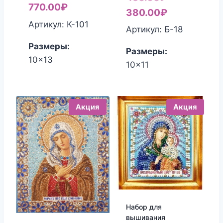
770.00
₽
цена
Текущая
380.00
₽
Артикул: К-101
составляла
цена:
Артикул: Б-18
450.00₽.
380.00₽.
Размеры:
Размеры:
10x13
10x11
Акция
Акция
Набор для
вышивания