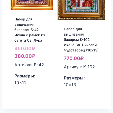
Набор для
вышивания
Набор для
бисером Б-42
вышивания
Икона с рамой из
бисером К-102
багета Св. Лука
Икона Св. Николай
Первоначальная
450.00
₽
Чудотворец (10х13)
цена
Текущая
380.00
₽
770.00
₽
составляла
цена:
Артикул: Б-42
Артикул: К-102
450.00₽.
380.00₽.
Размеры:
Размеры:
10x11
10x13