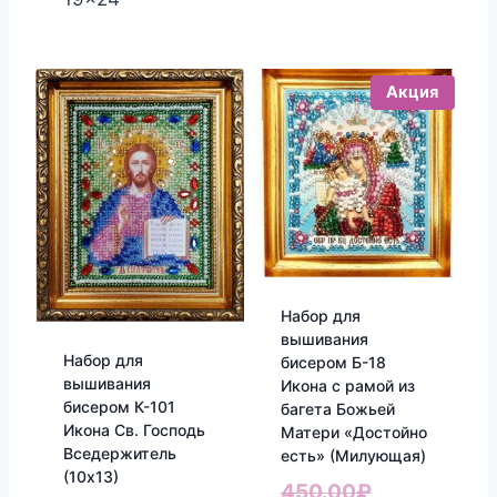
Акция
Набор для
вышивания
Набор для
бисером Б-18
вышивания
Икона с рамой из
бисером К-101
багета Божьей
Икона Св. Господь
Матери «Достойно
Вседержитель
есть» (Милующая)
(10х13)
Первоначал
450.00
₽