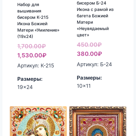
бисером Б-24
Набор для
Икона с рамой из
вышивания
багета Божией
бисером К-215
Матери
Икона Божией
«Неувядаемый
Матери «Умиление»
цвет»
(19х24)
Первоначал
450.00
₽
Первоначальная
1,700.00
₽
цена
Текущая
380.00
₽
цена
Текущая
1,530.00
₽
составляла
цена:
составляла
цена:
Артикул: Б-24
Артикул: К-215
450.00₽.
380.00₽.
1,700.00₽.
1,530.00₽.
Размеры:
Размеры:
10x11
19x24