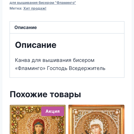
вышивания
для вышивания бисером "Фламинго"
Метка:
Хит продаж!
бисером
117
Господь
Описание
Вседержитель
(19х24)
Описание
Канва для вышивания бисером
«Фламинго» Господь Вседержитель
Похожие товары
Акция