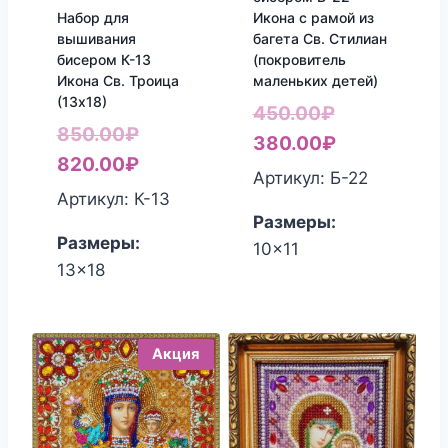
Набор для
Икона с рамой из
вышивания
багета Св. Стилиан
бисером К-13
(покровитель
Икона Св. Троица
маленьких детей)
(13х18)
Первоначал
450.00
₽
Первоначальная
850.00
₽
цена
Текущая
380.00
₽
цена
Текущая
820.00
₽
составляла
цена:
Артикул: Б-22
составляла
цена:
Артикул: К-13
450.00₽.
380.00₽.
850.00₽.
820.00₽.
Размеры:
Размеры:
10x11
13x18
Акция