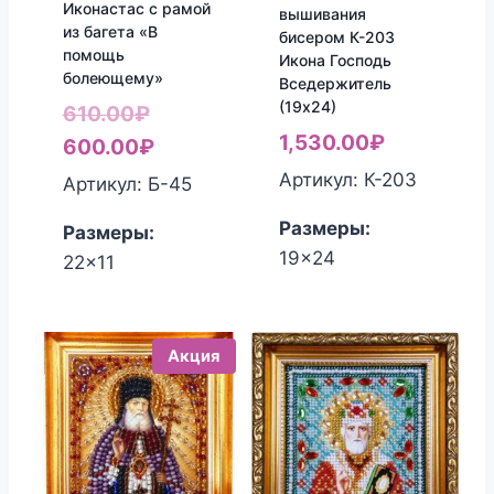
Иконастас с рамой
вышивания
из багета «В
бисером К-203
помощь
Икона Господь
болеющему»
Вседержитель
(19х24)
Первоначальная
610.00
₽
1,530.00
₽
цена
Текущая
600.00
₽
составляла
цена:
Артикул: К-203
Артикул: Б-45
610.00₽.
600.00₽.
Размеры:
Размеры:
19x24
22x11
Акция