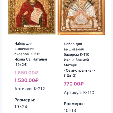
Набор для
Набор для
вышивания
вышивания
бисером К-212
бисером К-110
Икона Св. Наталья
Икона Божией
(19х24)
Матери
«Семистрельная»
Первоначальная
1,650.00
₽
(10х13)
цена
Текущая
1,530.00
₽
770.00
₽
составляла
цена:
Артикул: К-212
Артикул: К-110
1,650.00₽.
1,530.00₽.
Размеры:
Размеры:
19x24
10x13