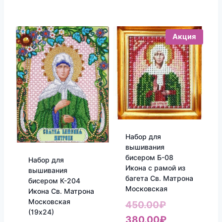
Акция
Набор для
вышивания
бисером Б-08
Набор для
Икона с рамой из
вышивания
багета Св. Матрона
бисером К-204
Московская
Икона Св. Матрона
Московская
Первоначал
450.00
₽
(19х24)
цена
Текущая
380.00
₽