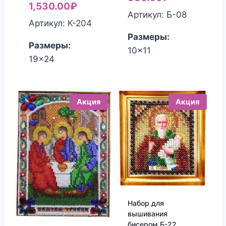
1,530.00
₽
составляла
цена:
Артикул: Б-08
Артикул: К-204
450.00₽.
380.00₽.
Размеры:
Размеры:
10x11
19x24
Акция
Акция
Набор для
вышивания
бисером Б-22