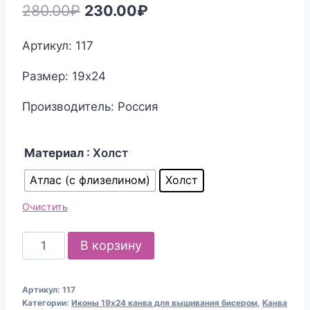
Первоначальная
Текущая
280.00
₽
230.00
₽
цена
цена:
Артикул: 117
составляла
230.00₽.
Размер: 19х24
280.00₽.
Производитель: Россия
Материал
: Холст
Атлас (с флизелином)
Холст
Очистить
Количество
В корзину
товара
Канва
Артикул:
117
для
Категории:
Иконы 19х24 канва для вышивания бисером
,
Канва