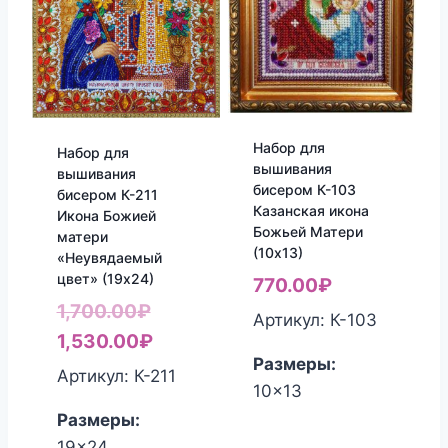
Набор для
Набор для
вышивания
вышивания
бисером К-103
бисером К-211
Казанская икона
Икона Божией
Божьей Матери
матери
(10х13)
«Неувядаемый
цвет» (19х24)
770.00
₽
Первоначальная
1,700.00
₽
Артикул: К-103
цена
Текущая
1,530.00
₽
Размеры:
составляла
цена:
Артикул: К-211
10x13
1,700.00₽.
1,530.00₽.
Размеры:
19x24