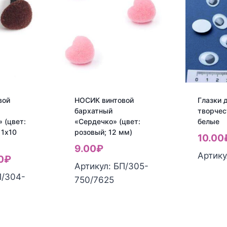
вой
НОСИК винтовой
Глазки 
бархатный
творчес
 (цвет:
«Сердечко» (цвет:
белые
11х10
розовый; 12 мм)
10.00
9.00
₽
Артику
воначальная
Текущая
0
₽
Артикул: БП/305-
а
цена:
П/304-
750/7625
тавляла
8.00₽.
0₽.