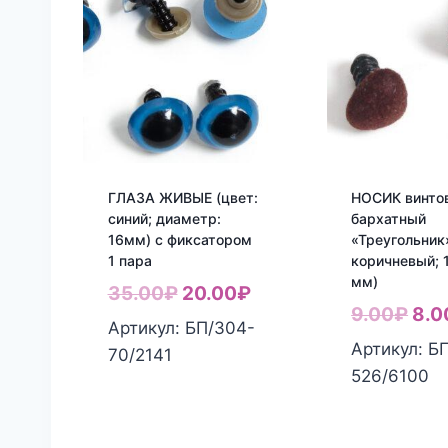
ГЛАЗА ЖИВЫЕ (цвет:
НОСИК винто
синий; диаметр:
бархатный
16мм) с фиксатором
«Треугольник»
1 пара
коричневый; 
мм)
Первоначальная
Текущая
35.00
₽
20.00
₽
Пер
9.00
₽
8.0
цена
цена:
Артикул: БП/304-
цен
Артикул: Б
составляла
20.00₽.
70/2141
сос
526/6100
35.00₽.
9.0