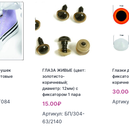
рушек
ГЛАЗА ЖИВЫЕ (цвет:
Глазки 
етовые
золотисто-
фиксато
коричневый;
коричн
диаметр: 12мм) с
30.00
фиксатором 1 пара
Т084
Артику
15.00
₽
Артикул: БП/304-
63/2140