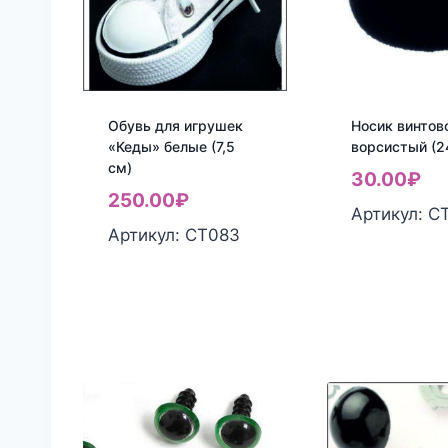
Обувь для игрушек
Носик винтов
«Кеды» белые (7,5
ворсистый (
см)
30.00
₽
250.00
₽
Артикул: С
Артикул: СТ083