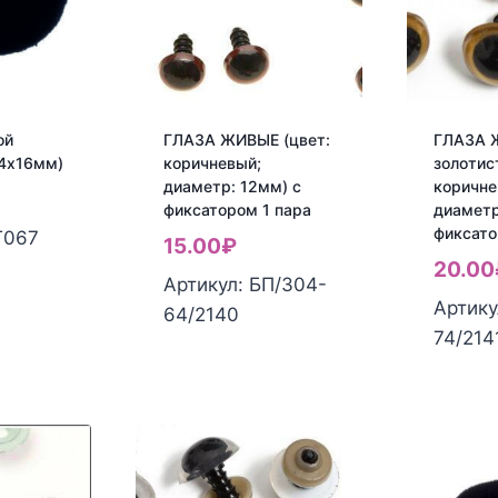
ой
ГЛАЗА ЖИВЫЕ (цвет:
ГЛАЗА 
24х16мм)
коричневый;
золотис
диаметр: 12мм) с
коричне
фиксатором 1 пара
диаметр
фиксато
Т067
15.00
₽
20.00
Артикул: БП/304-
Артику
64/2140
74/214