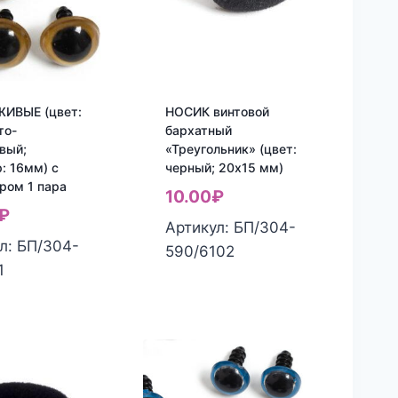
ЖИВЫЕ (цвет:
НОСИК винтовой
то-
бархатный
вый;
«Треугольник» (цвет:
: 16мм) с
черный; 20х15 мм)
ром 1 пара
10.00
₽
₽
Артикул: БП/304-
л: БП/304-
590/6102
1