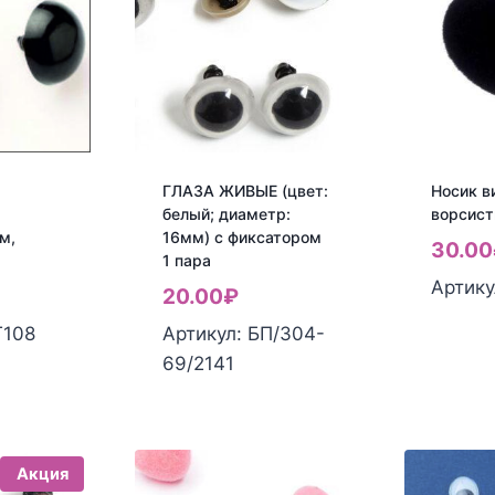
ГЛАЗА ЖИВЫЕ (цвет:
Носик в
белый; диаметр:
ворсист
м,
16мм) с фиксатором
30.00
1 пара
Артику
20.00
₽
Т108
Артикул: БП/304-
69/2141
Акция