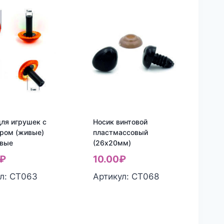
для игрушек с
Носик винтовой
ром (живые)
пластмассовый
евые
(26х20мм)
₽
10.00
₽
л: СТ063
Артикул: СТ068