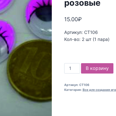
розовые
15.00
₽
Артикул: СТ106
Кол-во: 2 шт (1 пара)
Количество
В корзину
товара
Глазки
Артикул:
СТ106
для
Категория:
Все для создания иг
творчества
15х20мм,
розовые