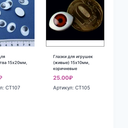
для
Глазки для игрушек
тва 15х20мм,
(живые) 15х10мм,
коричневые
₽
25.00
₽
л: СТ107
Артикул: СТ105