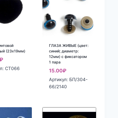
интовой
ГЛАЗА ЖИВЫЕ (цвет:
ый (23х19мм)
синий; диаметр:
12мм) с фиксатором
₽
1 пара
л: СТ066
15.00
₽
Артикул: БП/304-
66/2140