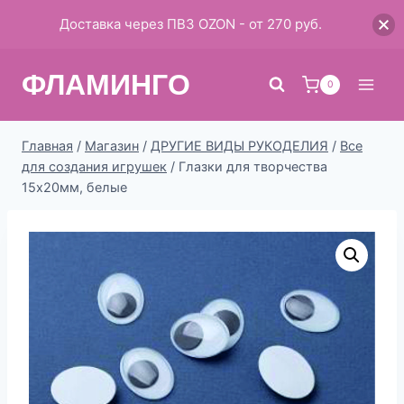
Доставка через ПВЗ OZON - от 270 руб.
Перейти
ФЛАМИНГО
к
0
содержимому
Главная
/
Магазин
/
ДРУГИЕ ВИДЫ РУКОДЕЛИЯ
/
Все
для создания игрушек
/
Глазки для творчества
15х20мм, белые