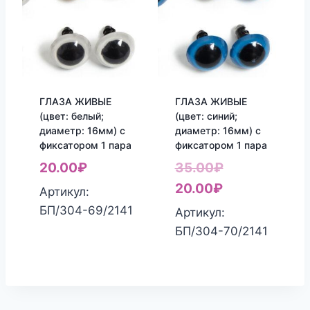
ГЛАЗА ЖИВЫЕ
ГЛАЗА ЖИВЫЕ
(цвет: белый;
(цвет: синий;
диаметр: 16мм) с
диаметр: 16мм) с
фиксатором 1 пара
фиксатором 1 пара
Первоначаль
20.00
₽
35.00
₽
Текущая
цена
20.00
₽
Артикул:
цена:
составляла
БП/304-69/2141
Артикул:
20.00₽.
35.00₽.
БП/304-70/2141