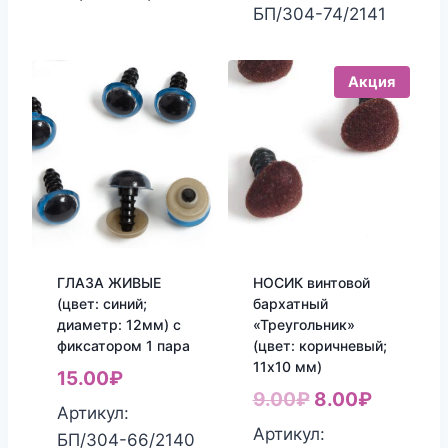
БП/304-74/2141
Акция
ГЛАЗА ЖИВЫЕ
НОСИК винтовой
(цвет: синий;
бархатный
диаметр: 12мм) с
«Треугольник»
фиксатором 1 пара
(цвет: коричневый;
11х10 мм)
15.00
₽
Первоначаль
Текуща
9.00
₽
8.00
₽
Артикул:
цена
цена:
Артикул:
БП/304-66/2140