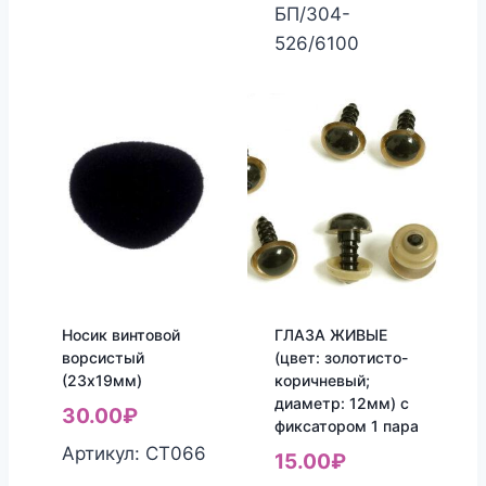
составляла
8.00₽.
БП/304-
9.00₽.
526/6100
Носик винтовой
ГЛАЗА ЖИВЫЕ
ворсистый
(цвет: золотисто-
(23х19мм)
коричневый;
диаметр: 12мм) с
30.00
₽
фиксатором 1 пара
Артикул: СТ066
15.00
₽