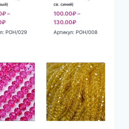
вый)
св. синий)
0
₽
–
100.00
₽
–
0
₽
130.00
₽
л: РОН/029
Артикул: РОН/008