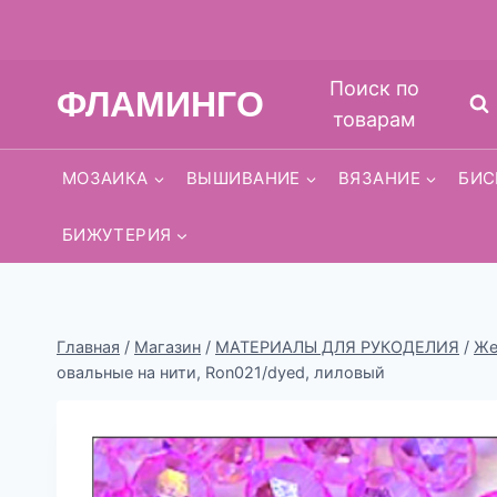
Перейти
Поиск по
ФЛАМИНГО
к
товарам
содержимому
МОЗАИКА
ВЫШИВАНИЕ
ВЯЗАНИЕ
БИС
БИЖУТЕРИЯ
Главная
/
Магазин
/
МАТЕРИАЛЫ ДЛЯ РУКОДЕЛИЯ
/
Же
овальные на нити, Ron021/dyed, лиловый