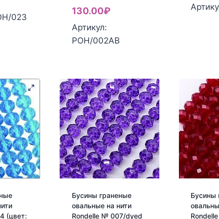
Артику
130.00
₽
ОН/023
Артикул:
РОН/002AB
еные
Бусины граненые
Бусины 
нити
овальные на нити
овальны
4 (цвет:
Rondelle № 007/dyed
Rondell