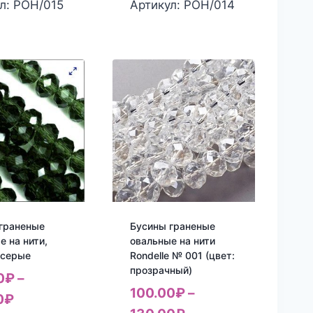
л: РОН/015
Артикул: РОН/014
граненые
Бусины граненые
е на нити,
овальные на нити
 серые
Rondelle № 001 (цвет:
прозрачный)
0
₽
–
100.00
₽
–
0
₽