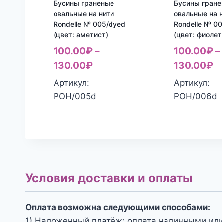
Бусины граненые
Бусины гран
овальные на нити
овальные на 
Rondelle № 005/dyed
Rondelle № 0
(цвет: аметист)
(цвет: фиоле
100.00
₽
–
100.00
₽
–
130.00
₽
130.00
₽
Артикул:
Артикул:
РОН/005d
РОН/006d
Условия доставки и оплаты
Оплата возможна следующими способами:
1) Наложенный платёж: оплата наличными или