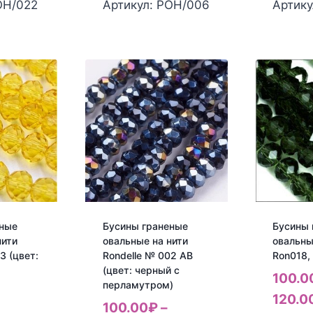
ОН/022
Артикул: РОН/006
Артику
еные
Бусины граненые
Бусины 
нити
овальные на нити
овальны
3 (цвет:
Rondelle № 002 AB
Ron018,
(цвет: черный с
100.0
перламутром)
120.0
100.00
₽
–