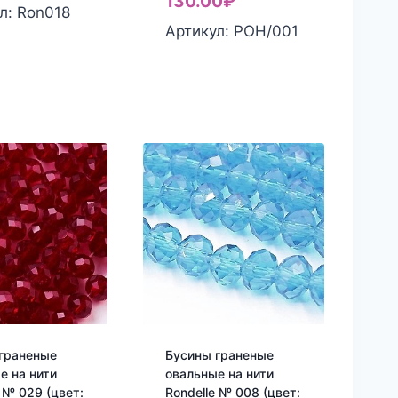
130.00
₽
л: Ron018
Артикул: РОН/001
граненые
Бусины граненые
е на нити
овальные на нити
e № 029 (цвет:
Rondelle № 008 (цвет: