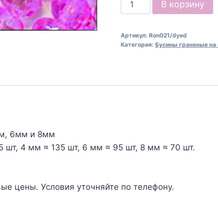
Количество
В корзину
товара
Бусины
Артикул:
Ron021/dyed
граненые
Категория:
Бусины граненые на 
овальные
на
нити,
Ron021/dyed,
лиловый
м, 6мм и 8мм
 шт, 4 мм ≈ 135 шт, 6 мм ≈ 95 шт, 8 мм ≈ 70 шт.
ые цены. Условия уточняйте по телефону.