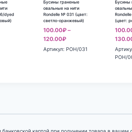
еные
Бусины граненые
Бусины 
нити
овальные на нити
овальны
06/dyed
Rondelle № 031 (цвет:
Rondell
товый)
светло-оранжевый)
(цвет: 
100.00
₽
–
100.0
120.00
₽
130.0
Артикул: РОН/031
Артику
РОН/0
 банковской картой при получении товара в вашем 