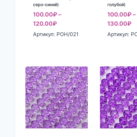
серо-синий)
голубой)
100.00
₽
–
100.00
₽
–
120.00
₽
130.00
₽
Артикул: РОН/021
Артикул: Р