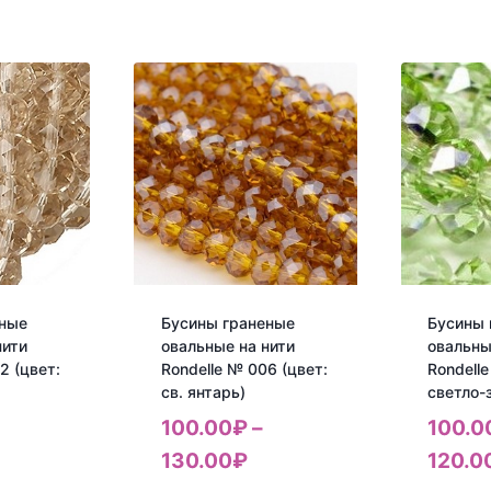
еные
Бусины граненые
Бусины 
нити
овальные на нити
овальны
2 (цвет:
Rondelle № 006 (цвет:
Rondelle
св. янтарь)
светло-
100.00
₽
–
100.0
130.00
₽
120.0