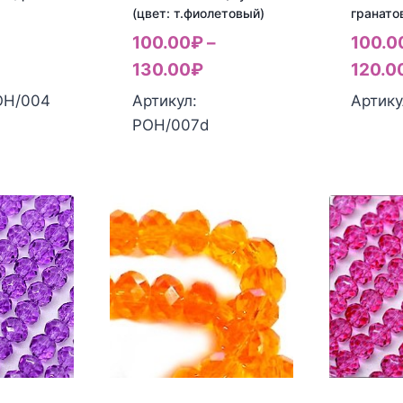
(цвет: т.фиолетовый)
гранато
100.00
₽
–
100.0
130.00
₽
120.0
ОН/004
Артикул:
Артику
РОН/007d