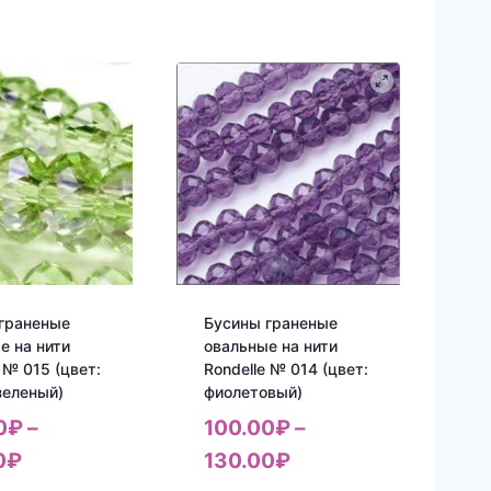
граненые
Бусины граненые
е на нити
овальные на нити
 № 015 (цвет:
Rondelle № 014 (цвет:
зеленый)
фиолетовый)
0
₽
–
100.00
₽
–
0
₽
130.00
₽