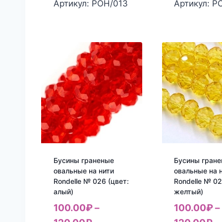
Артикул: РОН/013
Артикул: Р
Бусины граненые
Бусины гран
овальные на нити
овальные на 
Rondelle № 026 (цвет:
Rondelle № 02
алый)
желтый)
100.00
₽
–
100.00
₽
–