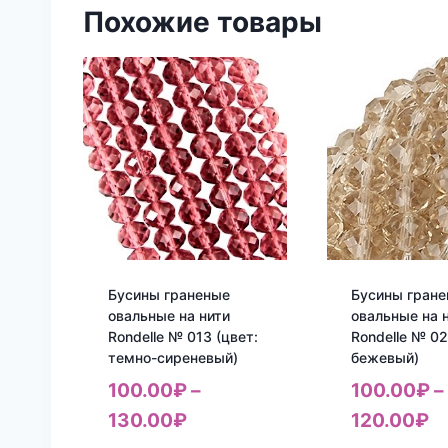
Похожие товары
Бусины граненые
Бусины гран
овальные на нити
овальные на 
Rondelle № 013 (цвет:
Rondelle № 02
темно-сиреневый)
бежевый)
100.00
₽
–
100.00
₽
–
130.00
₽
120.00
₽