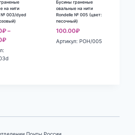
граненые
Бусины граненые
е на нити
овальные на нити
e № 003/dyed
Rondelle № 005 (цвет:
розовый)
песочный)
0
₽
–
100.00
₽
0
₽
Артикул: РОН/005
л:
03d
отделении Почты России