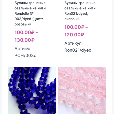
Бусины граненые
Бусины граненые
овальные на нити
овальные на нити,
Rondelle №
Ron021/dyed,
003/dyed (цвет:
лиловый
розовый)
100.00
₽
–
100.00
₽
–
120.00
₽
130.00
₽
Артикул:
Артикул:
Ron021/dyed
РОН/003d