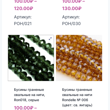
100.00
₽
–
100.00
₽
–
120.00
₽
130.00
₽
Артикул:
Артикул:
РОН/021
РОН/030
Бусины граненые
Бусины граненые
овальные на нити,
овальные на нити
Ron018, серые
Rondelle № 006
(цвет: св. янтарь)
100.00
₽
–