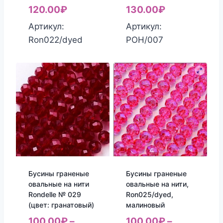
120.00
₽
130.00
₽
Артикул:
Артикул:
Ron022/dyed
РОН/007
Бусины граненые
Бусины граненые
овальные на нити
овальные на нити,
Rondelle № 029
Ron025/dyed,
(цвет: гранатовый)
малиновый
100.00
₽
–
100.00
₽
–