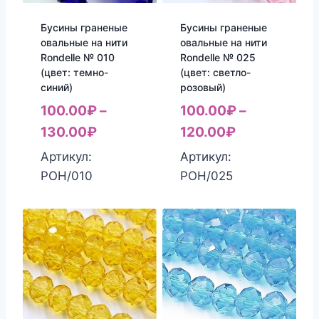
Бусины граненые
Бусины граненые
овальные на нити
овальные на нити
Rondelle № 010
Rondelle № 025
(цвет: темно-
(цвет: светло-
синий)
розовый)
100.00
₽
–
100.00
₽
–
130.00
₽
120.00
₽
Артикул:
Артикул:
РОН/010
РОН/025