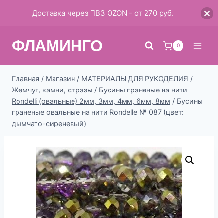
Доставка через ПВЗ OZON - от 270 руб.
Перейти
ФЛАМИНГО
к
0
содержимому
Главная
/
Магазин
/
МАТЕРИАЛЫ ДЛЯ РУКОДЕЛИЯ
/
Жемчуг, камни, стразы
/
Бусины граненые на нити
Rondelli (овальные) 2мм, 3мм, 4мм, 6мм, 8мм
/
Бусины
граненые овальные на нити Rondelle № 087 (цвет:
дымчато-сиреневый)