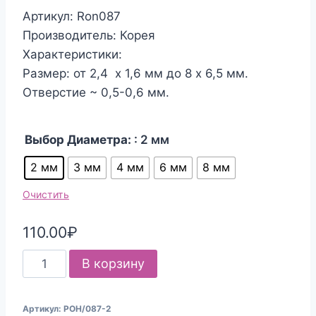
Артикул: Ron087
Производитель: Корея
Характеристики:
Размер: от 2,4 х 1,6 мм до 8 х 6,5 мм.
Отверстие ~ 0,5-0,6 мм.
Выбор Диаметра:
: 2 мм
2 мм
3 мм
4 мм
6 мм
8 мм
Очистить
110.00
₽
Количество
В корзину
товара
Бусины
Артикул:
РОН/087-2
граненые