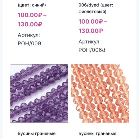
(цвет: синий)
006/dyed (цвет:
фиолетовый)
100.00
₽
–
100.00
₽
–
130.00
₽
130.00
₽
Артикул:
Артикул:
РОН/009
РОН/006d
Бусины граненые
Бусины граненые