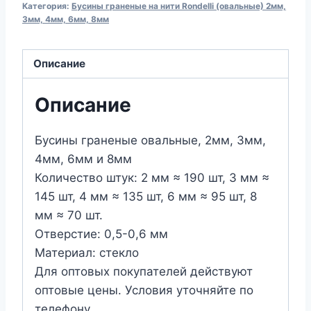
Категория:
Бусины граненые на нити Rondelli (овальные) 2мм,
овальные
3мм, 4мм, 6мм, 8мм
на
нити
Описание
Rondelle
№
Описание
087
(цвет:
Бусины граненые овальные, 2мм, 3мм,
дымчато-
4мм, 6мм и 8мм
сиреневый)
Количество штук: 2 мм ≈ 190 шт, 3 мм ≈
145 шт, 4 мм ≈ 135 шт, 6 мм ≈ 95 шт, 8
мм ≈ 70 шт.
Отверстие: 0,5-0,6 мм
Материал: стекло
Для оптовых покупателей действуют
оптовые цены. Условия уточняйте по
телефону.