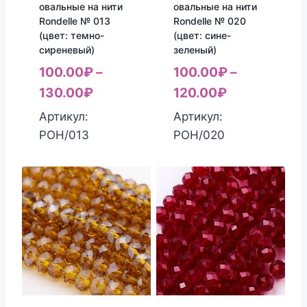
овальные на нити
овальные на нити
Rondelle № 013
Rondelle № 020
(цвет: темно-
(цвет: сине-
сиреневый)
зеленый)
100.00
₽
–
100.00
₽
–
130.00
₽
120.00
₽
Артикул:
Артикул:
РОН/013
РОН/020