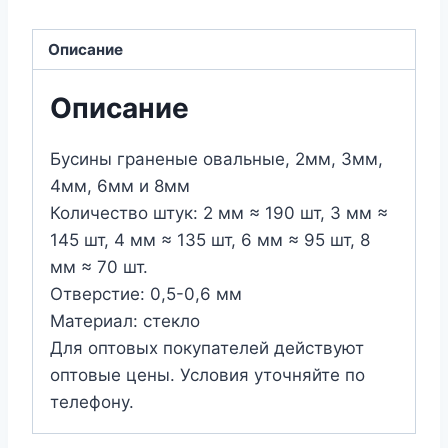
на
нити
Описание
Rondelle
№
Описание
118
(цвет:
Бусины граненые овальные, 2мм, 3мм,
серо-
4мм, 6мм и 8мм
бежевый
Количество штук: 2 мм ≈ 190 шт, 3 мм ≈
опал)
145 шт, 4 мм ≈ 135 шт, 6 мм ≈ 95 шт, 8
мм ≈ 70 шт.
Отверстие: 0,5-0,6 мм
Материал: стекло
Для оптовых покупателей действуют
оптовые цены. Условия уточняйте по
телефону.