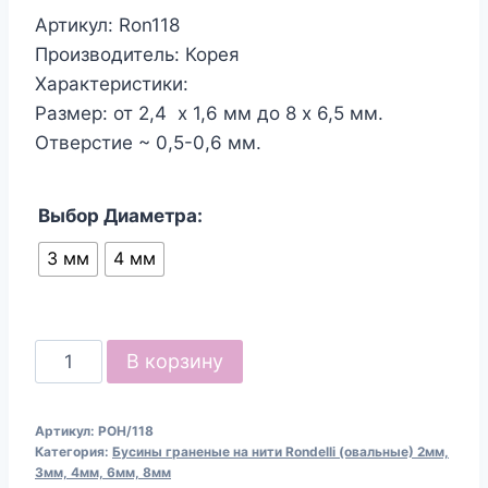
Артикул: Ron118
Производитель: Корея
Характеристики:
Размер: от 2,4 х 1,6 мм до 8 х 6,5 мм.
Отверстие ~ 0,5-0,6 мм.
Выбор Диаметра:
3 мм
4 мм
Количество
В корзину
товара
Бусины
Артикул:
РОН/118
граненые
Категория:
Бусины граненые на нити Rondelli (овальные) 2мм,
овальные
3мм, 4мм, 6мм, 8мм