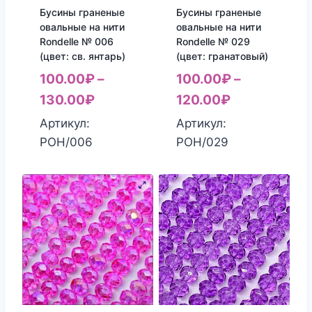
Бусины граненые
Бусины граненые
овальные на нити
овальные на нити
Rondelle № 006
Rondelle № 029
(цвет: св. янтарь)
(цвет: гранатовый)
100.00
₽
–
100.00
₽
–
130.00
₽
120.00
₽
Артикул:
Артикул:
РОН/006
РОН/029