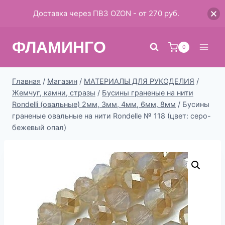
Доставка через ПВЗ OZON - от 270 руб.
Перейти
ФЛАМИНГО
к
0
содержимому
Главная
/
Магазин
/
МАТЕРИАЛЫ ДЛЯ РУКОДЕЛИЯ
/
Жемчуг, камни, стразы
/
Бусины граненые на нити
Rondelli (овальные) 2мм, 3мм, 4мм, 6мм, 8мм
/
Бусины
граненые овальные на нити Rondelle № 118 (цвет: серо-
бежевый опал)