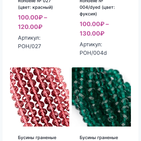
Rondelle № 027
Rondelle №
(цвет: красный)
004/dyed (цвет:
фуксия)
100.00
₽
–
100.00
₽
–
120.00
₽
130.00
₽
Артикул:
Артикул:
РОН/027
РОН/004d
Бусины граненые
Бусины граненые