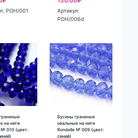
0
₽
130.00
₽
л: РОН/001
Артикул:
РОН/006d
граненые
Бусины граненые
е на нити
овальные на нити
 № 010 (цвет:
Rondelle № 009 (цвет:
иний)
синий)