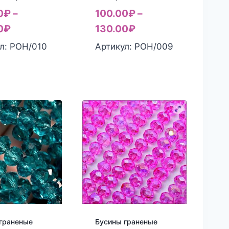
0
₽
–
100.00
₽
–
0
₽
130.00
₽
л: РОН/010
Артикул: РОН/009
граненые
Бусины граненые