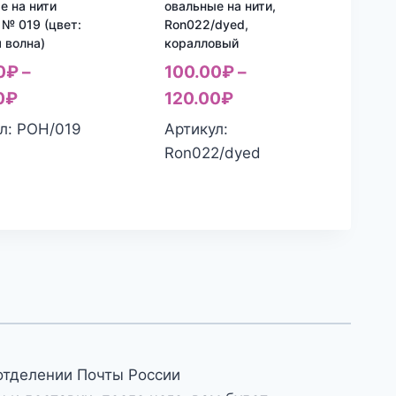
е на нити
овальные на нити,
 № 019 (цвет:
Ron022/dyed,
 волна)
коралловый
0
₽
–
100.00
₽
–
0
₽
120.00
₽
л: РОН/019
Артикул:
Ron022/dyed
отделении Почты России