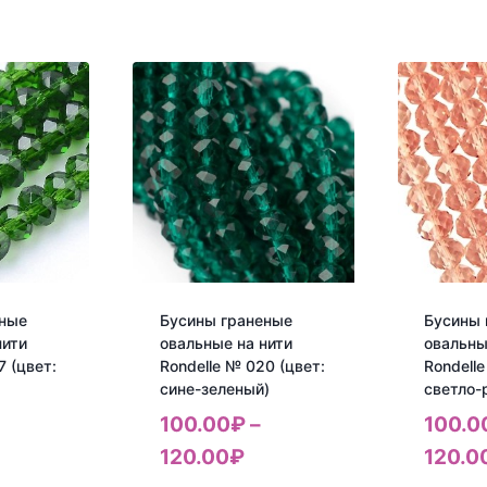
еные
Бусины граненые
Бусины 
нити
овальные на нити
овальны
7 (цвет:
Rondelle № 020 (цвет:
Rondell
сине-зеленый)
светло-
100.00
₽
–
100.0
120.00
₽
120.0