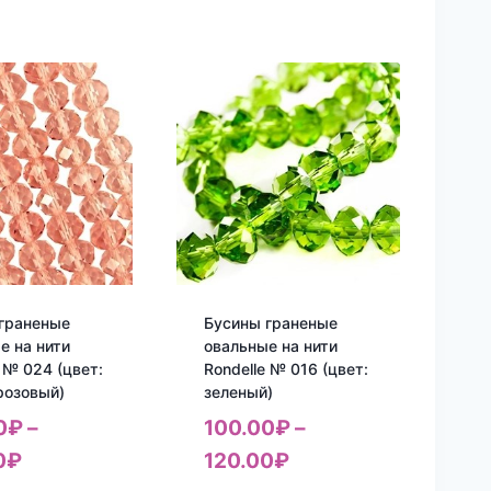
граненые
Бусины граненые
е на нити
овальные на нити
e № 024 (цвет:
Rondelle № 016 (цвет:
розовый)
зеленый)
0
₽
–
100.00
₽
–
0
₽
120.00
₽