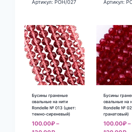
Артикул: РОН/027
Артикул: Р
Бусины граненые
Бусины гран
овальные на нити
овальные на 
Rondelle № 013 (цвет:
Rondelle № 02
темно-сиреневый)
гранатовый)
100.00
₽
–
100.00
₽
–