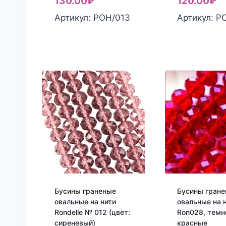
130.00
₽
120.00
₽
Артикул: РОН/013
Артикул: Р
Бусины граненые
Бусины гран
овальные на нити
овальные на н
Rondelle № 012 (цвет:
Ron028, темн
сиреневый)
красные