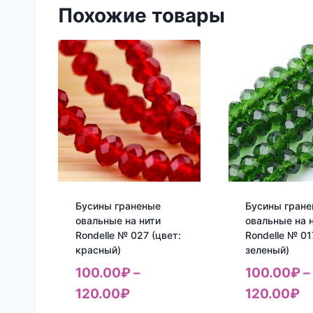
Похожие товары
Бусины граненые
Бусины гран
овальные на нити
овальные на 
Rondelle № 027 (цвет:
Rondelle № 01
красный)
зеленый)
100.00
₽
–
100.00
₽
–
120.00
₽
120.00
₽