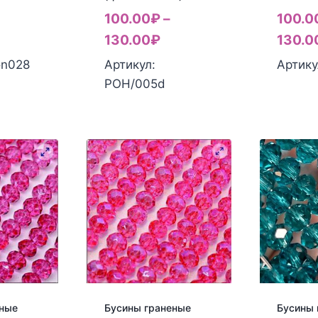
100.00
₽
–
100.0
130.00
₽
130.0
on028
Артикул:
Артику
РОН/005d
еные
Бусины граненые
Бусины 