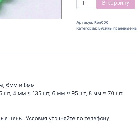
Количество
В корзину
товара
Бусины
Артикул:
Ron056
граненые
Категория:
Бусины граненые на 
овальные
на
нити,
Ron056,
бирюзовые
м, 6мм и 8мм
 шт, 4 мм ≈ 135 шт, 6 мм ≈ 95 шт, 8 мм ≈ 70 шт.
ые цены. Условия уточняйте по телефону.