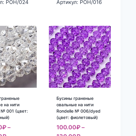
л: РОН/024
Артикул: РОН/016
граненые
Бусины граненые
е на нити
овальные на нити
 № 001 (цвет:
Rondelle № 006/dyed
ный)
(цвет: фиолетовый)
0
₽
–
100.00
₽
–