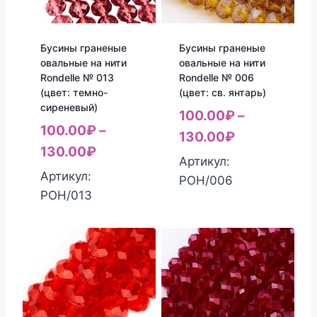
Бусины граненые
Бусины граненые
овальные на нити
овальные на нити
Rondelle № 013
Rondelle № 006
(цвет: темно-
(цвет: св. янтарь)
сиреневый)
100.00
₽
–
100.00
₽
–
130.00
₽
130.00
₽
Артикул:
Артикул:
РОН/006
РОН/013