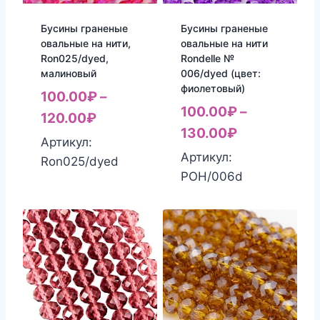
Бусины граненые
Бусины граненые
овальные на нити,
овальные на нити
Ron025/dyed,
Rondelle №
малиновый
006/dyed (цвет:
фиолетовый)
100.00
₽
–
100.00
₽
–
120.00
₽
130.00
₽
Артикул:
Артикул:
Ron025/dyed
РОН/006d