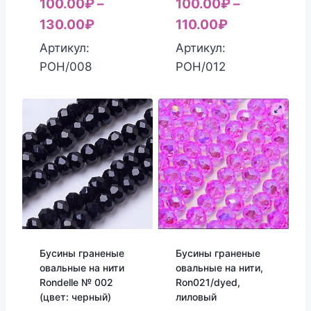
100.00
₽
–
100.00
₽
–
130.00
₽
110.00
₽
Артикул:
Артикул:
РОН/008
РОН/012
Бусины граненые
Бусины граненые
овальные на нити
овальные на нити,
Rondelle № 002
Ron021/dyed,
(цвет: черный)
лиловый