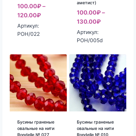
аметист)
100.00
₽
–
100.00
₽
–
120.00
₽
130.00
₽
Артикул:
Артикул:
РОН/022
РОН/005d
Бусины граненые
Бусины граненые
овальные на нити
овальные на нити
Rondelle № 027
Rondelle № 010