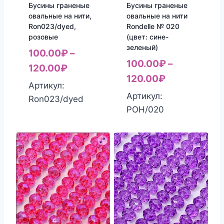
Бусины граненые
Бусины граненые
овальные на нити,
овальные на нити
Ron023/dyed,
Rondelle № 020
розовые
(цвет: сине-
зеленый)
100.00
₽
–
100.00
₽
–
120.00
₽
120.00
₽
Артикул:
Артикул:
Ron023/dyed
РОН/020