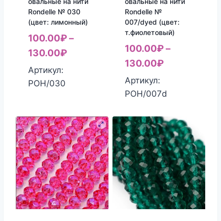
овальные на нити
овальные на нити
Rondelle № 030
Rondelle №
(цвет: лимонный)
007/dyed (цвет:
т.фиолетовый)
100.00
₽
–
100.00
₽
–
130.00
₽
130.00
₽
Артикул:
Артикул:
РОН/030
РОН/007d