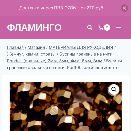
Доставка через ПВЗ OZON - от 270 руб.
Перейти
ФЛАМИНГО
к
0
содержимому
Главная
/
Магазин
/
МАТЕРИАЛЫ ДЛЯ РУКОДЕЛИЯ
/
Жемчуг, камни, стразы
/
Бусины граненые на нити
Rondelli (овальные) 2мм, 3мм, 4мм, 6мм, 8мм
/
Бусины
граненые овальные на нити, Ron100, античное золото