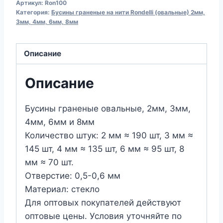
Артикул:
Ron100
граненые
Категория:
Бусины граненые на нити Rondelli (овальные) 2мм,
овальные
3мм, 4мм, 6мм, 8мм
на
нити,
Описание
Ron100,
античное
Описание
золото
Бусины граненые овальные, 2мм, 3мм,
4мм, 6мм и 8мм
Количество штук: 2 мм ≈ 190 шт, 3 мм ≈
145 шт, 4 мм ≈ 135 шт, 6 мм ≈ 95 шт, 8
мм ≈ 70 шт.
Отверстие: 0,5-0,6 мм
Материал: стекло
Для оптовых покупателей действуют
оптовые цены. Условия уточняйте по