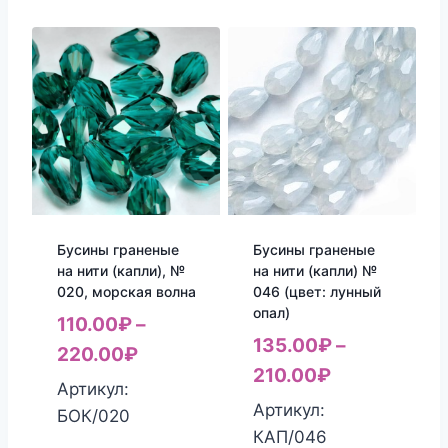
Бусины граненые
Бусины граненые
на нити (капли), №
на нити (капли) №
020, морская волна
046 (цвет: лунный
опал)
110.00
₽
–
135.00
₽
–
220.00
₽
210.00
₽
Артикул:
Артикул:
БОК/020
КАП/046