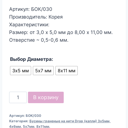
Артикул: БОК/030
Производитель: Корея
Характеристики:
Размер: от 3,0 х 5,0 мм до 8,00 х 11,00 мм.
Отверстие ~ 0,5-0,6 мм.
Выбор Диаметра:
3х5 мм
5х7 мм
8х11 мм
Количество
В корзину
товара
Бусины
Артикул:
БОК/030
граненые
Категория:
Бусины граненые на нити Drop (капли) 3х5мм,
на
4х6мм, 5х7мм, 8х11мм.