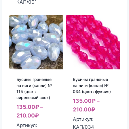
КАП/001
Бусины граненые
Бусины граненые
на нити (капли) №
на нити (капли) №
115 (цвет:
034 (цвет: фуксия)
сиреневый воск)
135.00
₽
–
135.00
₽
–
210.00
₽
210.00
₽
Артикул:
Артикул:
КАП/034