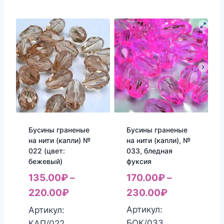
Бусины граненые
Бусины граненые
на нити (капли), №
на нити (капли) №
033, бледная
022 (цвет:
фуксия
бежевый)
170.00
₽
–
135.00
₽
–
230.00
₽
220.00
₽
Артикул:
Артикул:
БОК/033
КАП/022