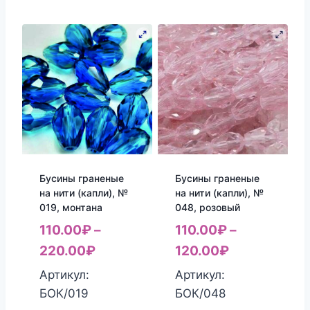
Бусины граненые
Бусины граненые
на нити (капли), №
на нити (капли), №
019, монтана
048, розовый
110.00
₽
–
110.00
₽
–
220.00
₽
120.00
₽
Артикул:
Артикул:
БОК/019
БОК/048