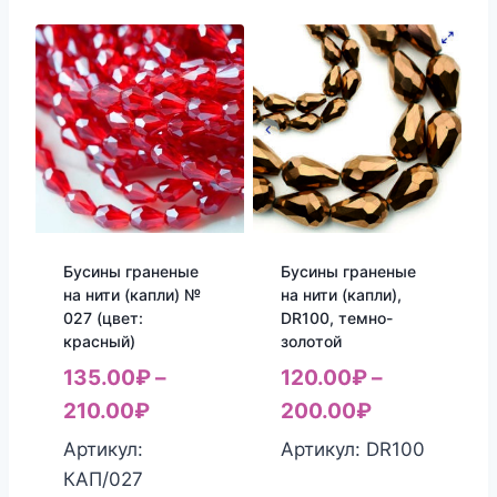
Бусины граненые
Бусины граненые
на нити (капли) №
на нити (капли),
027 (цвет:
DR100, темно-
красный)
золотой
135.00
₽
–
120.00
₽
–
210.00
₽
200.00
₽
Артикул:
Артикул: DR100
КАП/027