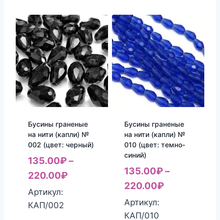
Бусины граненые
Бусины граненые
на нити (капли) №
на нити (капли) №
002 (цвет: черный)
010 (цвет: темно-
синий)
135.00
₽
–
135.00
₽
–
220.00
₽
220.00
₽
Артикул:
Артикул:
КАП/002
КАП/010