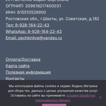
ОГРНИП: 309618217400031
ИНН: 615510529900
Ростовская обл., г.Шахты, ул. Советская, д.182
Тел: 8-928-164-22-43
WhatsApp: 8-928-164-22-43
Email: pechkinlive@yandex.ru
Оплата/Доставка
Карта сайта
Полезная информация
Контакты
Личный кабинет
Мы используем файлы cookies и сервис Яндекс.Метрика
для сбора тех. данных с целью улучшения качества услуг.
Опт: 8-928-164-22-43
Оставаясь на сайте вы принимаете
условия обработки
Розница: 8-989-711-58-47
персональных данных
.