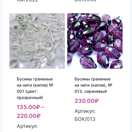
Бусины граненые
Бусины граненые
на нити (капли) №
на нити (капли), №
001 (цвет:
013, сиреневый
прозрачный)
230.00
₽
135.00
₽
–
Артикул:
220.00
₽
БОК/013
Артикул: