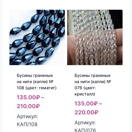
Бусины граненые
Бусины граненые
на нити (капли) №
на нити (капли) №
108 (цвет: гематит)
076 (цвет:
кристалл)
135.00
₽
–
135.00
₽
–
210.00
₽
220.00
₽
Артикул:
Артикул:
КАП/108
КАП/076