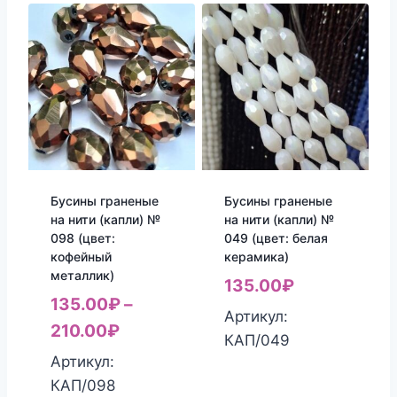
Бусины граненые
Бусины граненые
на нити (капли) №
на нити (капли) №
098 (цвет:
049 (цвет: белая
кофейный
керамика)
металлик)
135.00
₽
135.00
₽
–
Артикул:
210.00
₽
КАП/049
Артикул:
КАП/098