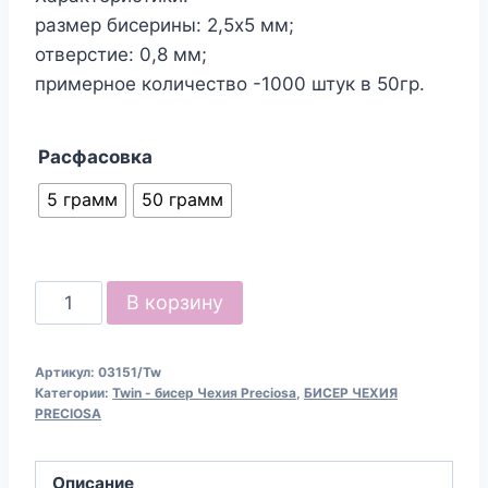
размер бисерины: 2,5х5 мм;
отверстие: 0,8 мм;
примерное количество -1000 штук в 50гр.
Расфасовка
5 грамм
50 грамм
Количество
В корзину
товара
Бисер
Артикул:
03151/Tw
Чехия
Категории:
Twin - бисер Чехия Preciosa
,
БИСЕР ЧЕХИЯ
Preciosa
PRECIOSA
Twin
03151
Описание