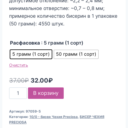
допустимое отклонение: ~2,2 – 2,4 мм;
минимальное отверстие: ~0,7 – 0,8 мм;
примерное количество бисерин в 1 упаковке
(50 грамм): 4550 штук.
Расфасовка
: 5 грамм (1 сорт)
5 грамм (1 сорт)
50 грамм (1 сорт)
Очистить
Первоначальная
Текущая
37.00
₽
32.00
₽
цена
цена:
Количество
В корзину
составляла
32.00₽.
товара
Бисер
37.00₽.
Артикул:
97059-5
Чехия
Категории:
10/0 - бисер Чехия Preciosa
,
БИСЕР ЧЕХИЯ
Preciosa
PRECIOSA