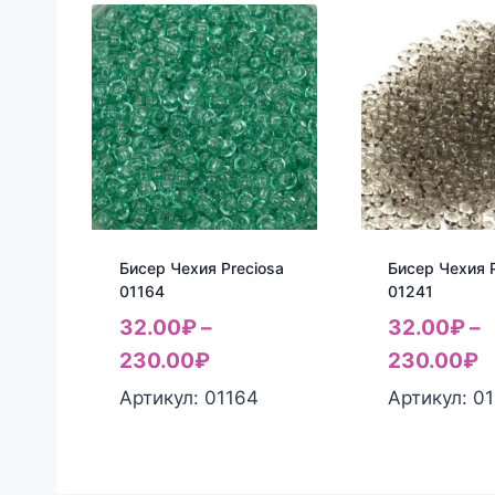
Бисер Чехия Preciosa
Бисер Чехия P
01164
01241
32.00
₽
–
32.00
₽
–
230.00
₽
230.00
₽
Артикул: 01164
Артикул: 0