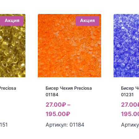
Акция
Акция
reciosa
Бисер Чехия Preciosa
Бисер Ч
01184
01231
27.00
₽
–
27.00
195.00
₽
195.0
151
Артикул: 01184
Артику