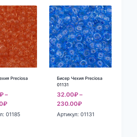
ехия Preciosa
Бисер Чехия Preciosa
01131
₽
–
32.00
₽
–
0
₽
230.00
₽
л: 01185
Артикул: 01131