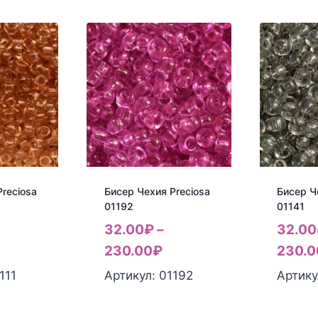
reciosa
Бисер Чехия Preciosa
Бисер Ч
01192
01141
32.00
₽
–
32.00
230.00
₽
230.0
111
Артикул: 01192
Артику