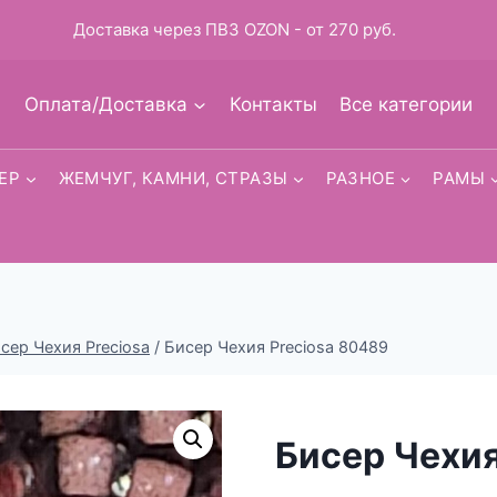
Доставка через ПВЗ OZON - от 270 руб.
Оплата/Доставка
Контакты
Все категории
ЕР
ЖЕМЧУГ, КАМНИ, СТРАЗЫ
РАЗНОЕ
РАМЫ
исер Чехия Preciosa
/
Бисер Чехия Preciosa 80489
Бисер Чехия