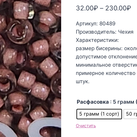
32.00
₽
–
230.00
₽
Артикул: 80489
Производитель: Чехия
Характеристики:
размер бисерины: окол
допустимое отклонение:
минимальное отверстие:
примерное количество б
штук.
Расфасовка
: 5 грамм 
5 грамм (1 сорт)
50 г
Очистить