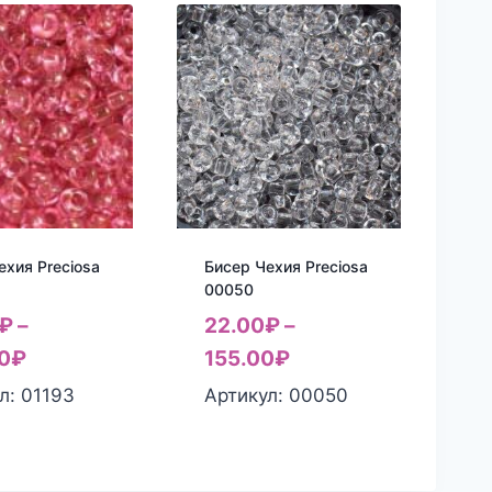
ехия Preciosa
Бисер Чехия Preciosa
00050
₽
–
22.00
₽
–
0
₽
155.00
₽
л: 01193
Артикул: 00050