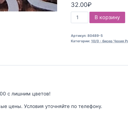
32.00
₽
Количество
В корзину
товара
Бисер
Артикул:
80489-5
Чехия
Категории:
10/0 - бисер Чехия P
Preciosa
80489
000 с лишним цветов!
ые цены. Условия уточняйте по телефону.