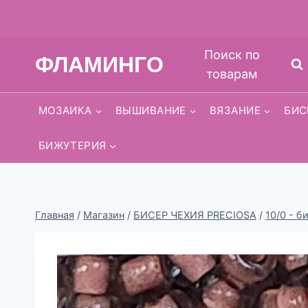
Перейти
Поиск по
ФЛАМИНГО
к
товарам
содержимому
МОЗАИКА
ВЫШИВАНИЕ
ВЯЗАНИЕ
БИС
БИЖУТЕРИЯ
Главная
/
Магазин
/
БИСЕР ЧЕХИЯ PRECIOSA
/
10/0 - б