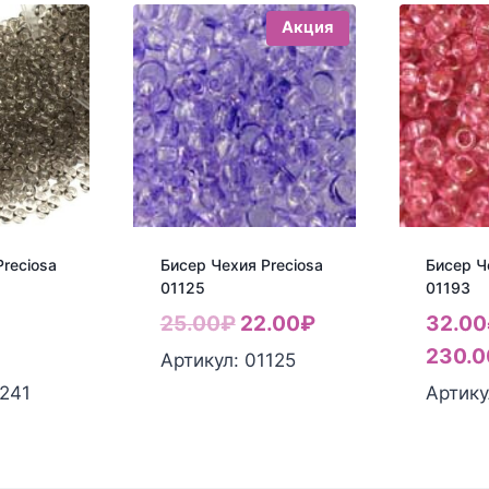
Акция
reciosa
Бисер Чехия Preciosa
Бисер Ч
01125
01193
Первоначальная
Текущая
25.00
₽
22.00
₽
32.00
цена
цена:
230.0
Артикул: 01125
составляла
22.00₽.
1241
Артику
25.00₽.