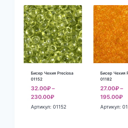
Бисер Чехия Preciosa
Бисер Чехия P
01152
01182
32.00
₽
–
27.00
₽
–
230.00
₽
195.00
₽
Артикул: 01152
Артикул: 0