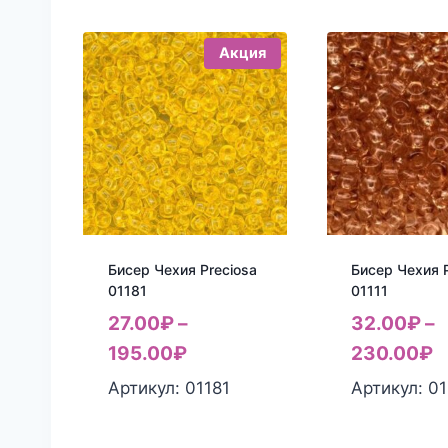
Акция
Бисер Чехия Preciosa
Бисер Чехия P
01181
01111
27.00
₽
–
32.00
₽
–
195.00
₽
230.00
₽
Артикул: 01181
Артикул: 01