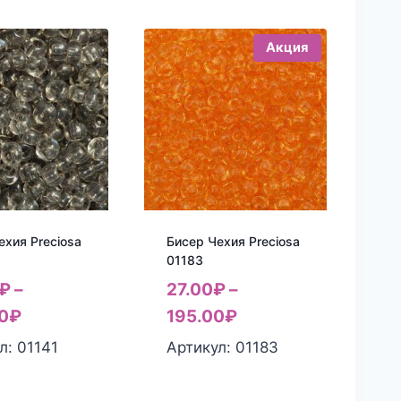
Акция
ехия Preciosa
Бисер Чехия Preciosa
01183
₽
–
27.00
₽
–
0
₽
195.00
₽
л: 01141
Артикул: 01183