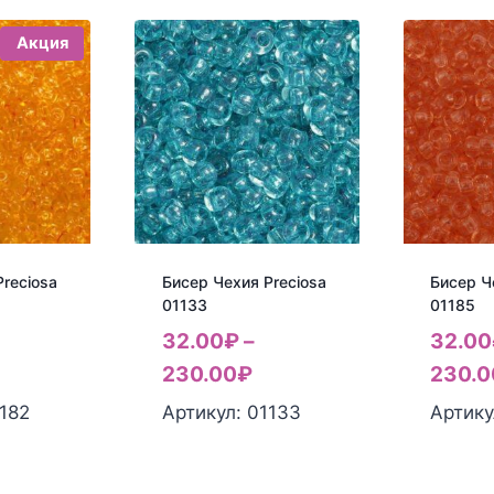
Акция
reciosa
Бисер Чехия Preciosa
Бисер Ч
01133
01185
32.00
₽
–
32.00
230.00
₽
230.0
1182
Артикул: 01133
Артику