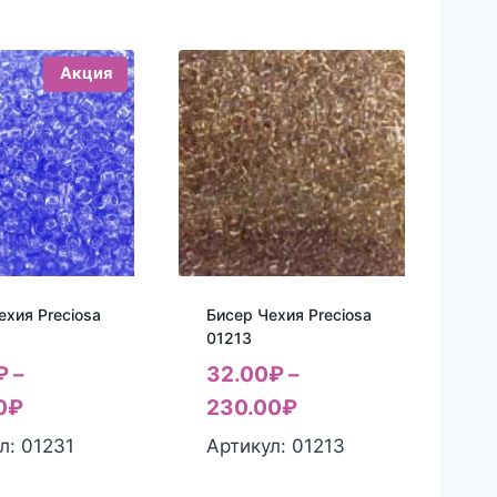
Акция
ехия Preciosa
Бисер Чехия Preciosa
01213
₽
–
32.00
₽
–
0
₽
230.00
₽
л: 01231
Артикул: 01213