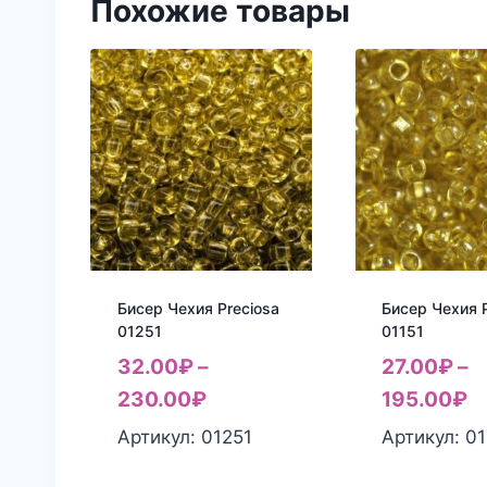
Похожие товары
Бисер Чехия Preciosa
Бисер Чехия P
01251
01151
32.00
₽
–
27.00
₽
–
230.00
₽
195.00
₽
Артикул: 01251
Артикул: 01