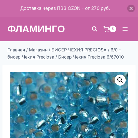
Доставка через ПВЗ OZON - от 270 руб.
Перейти
ФЛАМИНГО
к
5
содержимому
Главная
/
Магазин
/
БИСЕР ЧЕХИЯ PRECIOSA
/
6/0 -
бисер Чехия Preciosa
/
Бисер Чехия Preciosa 6/67010