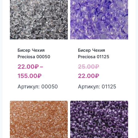
Бисер Чехия
Бисер Чехия
Preciosa 00050
Preciosa 01125
Первоначаль
22.00
₽
–
25.00
₽
цена
Текущая
155.00
₽
22.00
₽
составляла
цена:
Артикул: 00050
Артикул: 01125
25.00₽.
22.00₽.