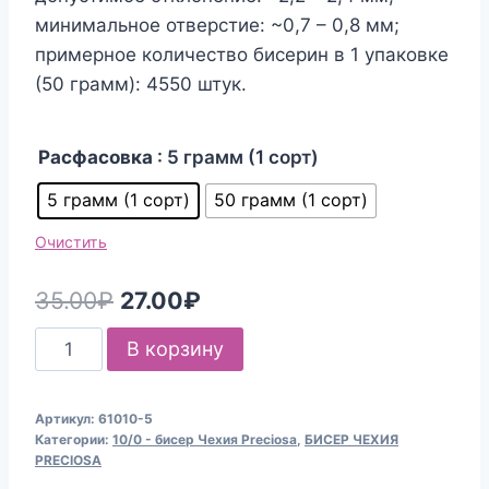
минимальное отверстие: ~0,7 – 0,8 мм;
примерное количество бисерин в 1 упаковке
(50 грамм): 4550 штук.
Расфасовка
: 5 грамм (1 сорт)
5 грамм (1 сорт)
50 грамм (1 сорт)
Очистить
Первоначальная
Текущая
35.00
₽
27.00
₽
цена
цена:
Количество
В корзину
составляла
27.00₽.
товара
Бисер
35.00₽.
Артикул:
61010-5
Чехия
Категории:
10/0 - бисер Чехия Preciosa
,
БИСЕР ЧЕХИЯ
Preciosa
PRECIOSA
61010