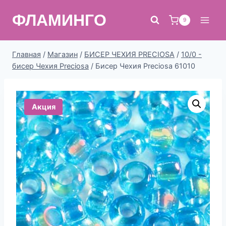
Перейти
ФЛАМИНГО
к
9
содержимому
Главная
/
Магазин
/
БИСЕР ЧЕХИЯ PRECIOSA
/
10/0 -
бисер Чехия Preciosa
/
Бисер Чехия Preciosa 61010
Акция