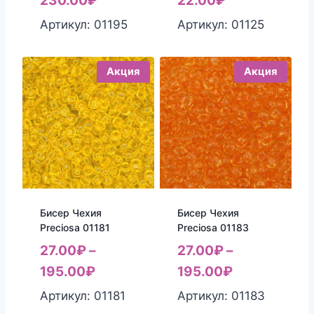
230.00
₽
22.00
₽
составляла
цена:
Артикул: 01195
Артикул: 01125
25.00₽.
22.00₽.
Акция
Акция
Бисер Чехия
Бисер Чехия
Preciosa 01181
Preciosa 01183
27.00
₽
–
27.00
₽
–
195.00
₽
195.00
₽
Артикул: 01181
Артикул: 01183