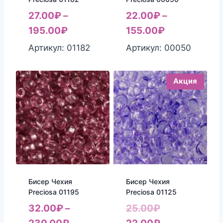
27.00
₽
–
22.00
₽
–
195.00
₽
155.00
₽
Артикул: 01182
Артикул: 00050
Акция
Бисер Чехия
Бисер Чехия
Preciosa 01195
Preciosa 01125
Первоначаль
32.00
₽
–
25.00
₽
цена
Текущая