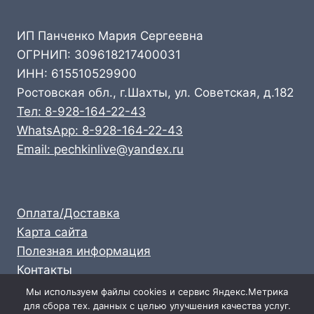
ИП Панченко Мария Сергеевна
ОГРНИП: 309618217400031
ИНН: 615510529900
Ростовская обл., г.Шахты, ул. Советская, д.182
Тел: 8-928-164-22-43
WhatsApp: 8-928-164-22-43
Email: pechkinlive@yandex.ru
Оплата/Доставка
Карта сайта
Полезная информация
Контакты
Личный кабинет
Мы используем файлы cookies и сервис Яндекс.Метрика
для сбора тех. данных с целью улучшения качества услуг.
Опт: 8-928-164-22-43