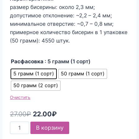
размер бисерины: около 2,3 мм;
допустимое отклонение: ~2,2 – 2,4 мм;
минимальное отверстие: ~0,7 – 0,8 мм;
примерное количество бисерин в 1 упаковке
(50 грамм): 4550 штук.
Расфасовка
: 5 грамм (1 сорт)
5 грамм (1 сорт)
50 грамм (1 сорт)
50 грамм (2 сорт)
Очистить
Первоначальная
Текущая
27.00
₽
22.00
₽
цена
цена:
Количество
В корзину
составляла
22.00₽.
товара