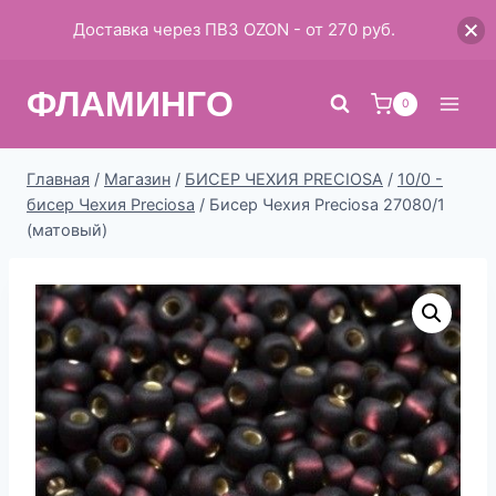
Доставка через ПВЗ OZON - от 270 руб.
Перейти
ФЛАМИНГО
к
0
содержимому
Главная
/
Магазин
/
БИСЕР ЧЕХИЯ PRECIOSA
/
10/0 -
бисер Чехия Preciosa
/
Бисер Чехия Preciosa 27080/1
(матовый)