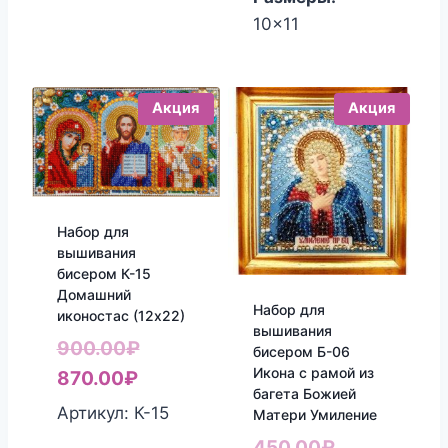
10x11
Акция
Акция
Набор для
вышивания
бисером К-15
Домашний
Набор для
иконостас (12х22)
вышивания
Первоначальная
900.00
₽
бисером Б-06
Икона с рамой из
Текущая
цена
870.00
₽
багета Божией
цена:
составляла
Артикул: К-15
Матери Умиление
870.00₽.
900.00₽.
Первоначал
450.00
₽