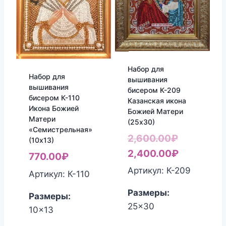
Набор для
Набор для
вышивания
вышивания
бисером К-209
бисером К-110
Казанская икона
Икона Божией
Божией Матери
Матери
(25х30)
«Семистрельная»
Первонач
2,600.00
₽
(10х13)
цена
Текущая
2,400.00
₽
770.00
₽
составля
цена:
Артикул: К-209
Артикул: К-110
2,600.00₽
2,400.00₽
Размеры:
Размеры:
25x30
10x13