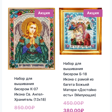
Акция
Акция
Набор для
вышивания
бисером Б-18
Набор для
Икона с рамой из
вышивания
багета Божьей
бисером К-07
Матери «Достойно
Икона Св. Ангел-
есть» (Милующая)
Хранитель (13х18)
Первоначал
450.00
₽
Первоначальная
850.00
₽
цена
Текущая
380.00
₽