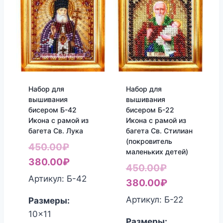
Набор для
Набор для
вышивания
вышивания
бисером Б-42
бисером Б-22
Икона с рамой из
Икона с рамой из
багета Св. Лука
багета Св. Стилиан
(покровитель
Первоначальная
450.00
₽
маленьких детей)
цена
Текущая
380.00
₽
Первоначал
450.00
₽
составляла
цена:
Артикул: Б-42
цена
Текущая
380.00
₽
450.00₽.
380.00₽.
составляла
цена:
Артикул: Б-22
Размеры:
450.00₽.
380.00₽.
10x11
Размеры: