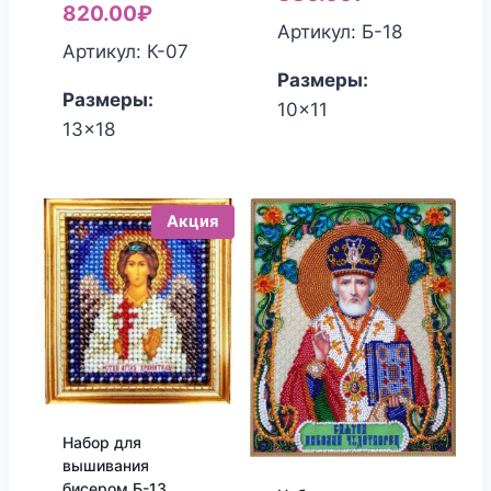
цена
Текущая
820.00
₽
составляла
цена:
Артикул: Б-18
составляла
цена:
Артикул: К-07
450.00₽.
380.00₽.
850.00₽.
820.00₽.
Размеры:
Размеры:
10x11
13x18
Акция
Набор для
вышивания
бисером Б-13