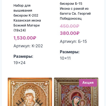
бисером Б-15
Набор для
Икона с рамой из
вышивания
багета Св. Георгий
бисером К-202
Победоносец
Казанская икона
Божией Матери
Первоначал
450.00
₽
(19х24)
цена
Текущая
380.00
₽
1,530.00
₽
составляла
цена:
Артикул: Б-15
Артикул: К-202
450.00₽.
380.00₽.
Размеры:
Размеры:
10x11
19x24
Акция