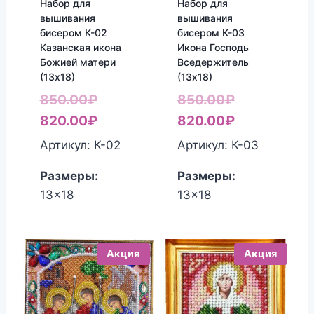
Набор для
Набор для
вышивания
вышивания
бисером К-02
бисером К-03
Казанская икона
Икона Господь
Божией матери
Вседержитель
(13х18)
(13х18)
Первоначальная
Первоначал
850.00
₽
850.00
₽
цена
Текущая
цена
Текущая
820.00
₽
820.00
₽
составляла
цена:
составляла
цена:
Артикул: К-02
Артикул: К-03
850.00₽.
820.00₽.
850.00₽.
820.00₽.
Размеры:
Размеры:
13x18
13x18
Акция
Акция