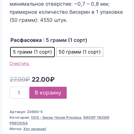
минимальное отверстие: ~0,7 – 0,8 мм;
примерное количество бисерин в 1 упаковке
(50 грамм): 4550 штук.
Расфасовка
: 5 грамм (1 сорт)
5 грамм (1 сорт)
50 грамм (1 сорт)
Очистить
Первоначальная
Текущая
27.00
₽
22.00
₽
цена
цена:
Количество
В корзину
составляла
22.00₽.
товара
Бисер
27.00₽.
Артикул:
23980-5
Чехия
Категории:
10/0 - бисер Чехия Preciosa
,
БИСЕР ЧЕХИЯ
Preciosa
PRECIOSA
Метка:
Хит продаж!
23980