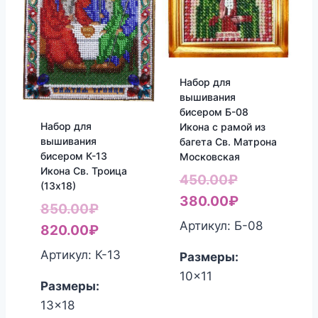
Набор для
вышивания
бисером Б-08
Набор для
Икона с рамой из
вышивания
багета Св. Матрона
бисером К-13
Московская
Икона Св. Троица
Первоначал
450.00
₽
(13х18)
цена
Текущая
380.00
₽
Первоначальная
850.00
₽
составляла
цена:
Артикул: Б-08
цена
Текущая
820.00
₽
450.00₽.
380.00₽.
составляла
цена:
Артикул: К-13
Размеры:
850.00₽.
820.00₽.
10x11
Размеры:
13x18