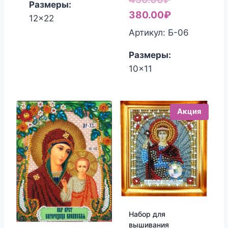
Размеры:
цена
Текущая
380.00
₽
12x22
составляла
цена:
Артикул: Б-06
450.00₽.
380.00₽.
Размеры:
10x11
Акция
Набор для
вышивания