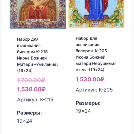
Набор для
Набор для
вышивания
вышивания
бисером К-205
бисером К-215
Икона Божией
Икона Божией
матери Нерушимая
Матери «Умиление»
стена (19х24)
(19х24)
1,530.00
₽
Первоначальная
1,700.00
₽
цена
Текущая
1,530.00
₽
Артикул: К-205
составляла
цена:
Артикул: К-215
Размеры:
1,700.00₽.
1,530.00₽.
19x24
Размеры:
19x24