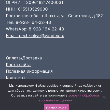
ОГРНИП: 309618217400031
ИНН: 615510529900
Ростовская обл., г.Шахты, ул. Советская, д.182
Тел: 8-928-164-22-43
WhatsApp: 8-928-164-22-43
Email: pechkinlive@yandex.ru
Оплата/Доставка
Карта сайта
Полезная информация
Контакты
Личный кабинет
Мы используем файлы cookies и сервис Яндекс.Метрика
для сбора тех. данных с целью улучшения качества услуг.
Опт: 8-928-164-22-43
Оставаясь на сайте вы принимаете
условия обработки
Розница: 8-989-711-58-47
персональных данных
.
Согласиться