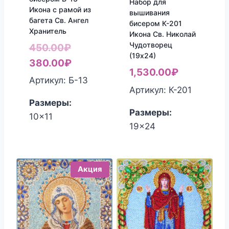
Набор для
Икона с рамой из
вышивания
багета Св. Ангел
бисером К-201
Хранитель
Икона Св. Николай
Чудотворец
Первоначальная
450.00
₽
(19х24)
цена
Текущая
380.00
₽
1,530.00
₽
составляла
цена:
Артикул: Б-13
Артикул: К-201
450.00₽.
380.00₽.
Размеры:
Размеры:
10x11
19x24
Акция