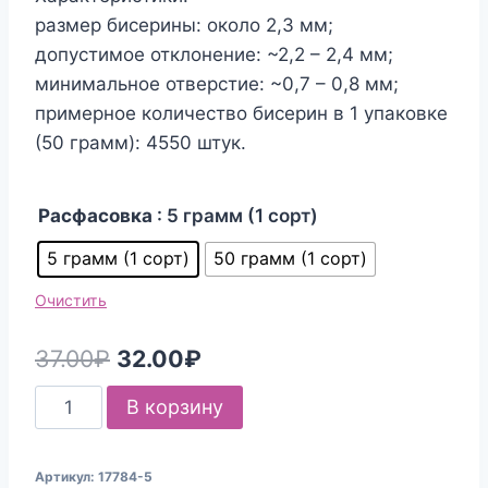
размер бисерины: около 2,3 мм;
допустимое отклонение: ~2,2 – 2,4 мм;
минимальное отверстие: ~0,7 – 0,8 мм;
примерное количество бисерин в 1 упаковке
(50 грамм): 4550 штук.
Расфасовка
: 5 грамм (1 сорт)
5 грамм (1 сорт)
50 грамм (1 сорт)
Очистить
Первоначальная
Текущая
37.00
₽
32.00
₽
цена
цена:
Количество
В корзину
составляла
32.00₽.
товара
Бисер
37.00₽.
Артикул:
17784-5
Чехия