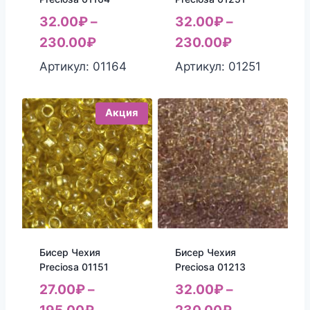
32.00
₽
–
32.00
₽
–
230.00
₽
230.00
₽
Артикул: 01164
Артикул: 01251
Акция
Бисер Чехия
Бисер Чехия
Preciosa 01151
Preciosa 01213
27.00
₽
–
32.00
₽
–