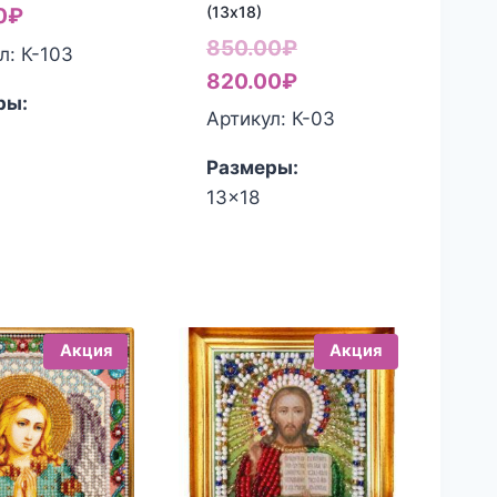
(13х18)
0
₽
Первоначальная
850.00
₽
л: К-103
цена
Текущая
820.00
₽
ры:
составляла
цена:
Артикул: К-03
850.00₽.
820.00₽.
Размеры:
13x18
Акция
Акция