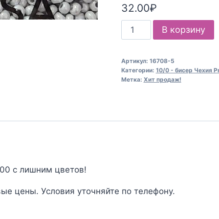
32.00
₽
Количество
В корзину
товара
Бисер
Артикул:
16708-5
Чехия
Категории:
10/0 - бисер Чехия P
Preciosa
Метка:
Хит продаж!
16708
000 с лишним цветов!
ые цены. Условия уточняйте по телефону.