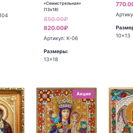
«Семистрельная»
770.0
(13х18)
Артику
-104
Первоначальная
850.00
₽
цена
Текущая
Разме
820.00
₽
10x13
составляла
цена:
Артикул: К-06
850.00₽.
820.00₽.
Размеры:
13x18
Акция