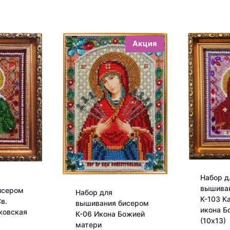
Акция
Набор д
вышива
исером
Набор для
К-103 К
в.
вышивания бисером
икона Б
ковская
К-06 Икона Божией
(10х13)
матери