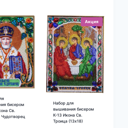
Акция
ля
Набор для
ния бисером
вышивания бисером
кона Св.
К-13 Икона Св.
 Чудотворец
Троица (13х18)