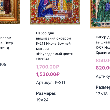
Набор для
Набор д
исером
вышивания бисером
вышива
Св. Петр
К-211 Икона Божией
К-07 Ик
0х13)
матери
Храните
«Неувядаемый цвет»
(19х24)
850.0
-109
Первоначальная
1,700.00
₽
820.0
цена
Текущая
1,530.00
₽
Артику
составляла
цена:
Артикул: К-211
Разме
1,700.00₽.
1,530.00₽.
Размеры:
13x18
19x24