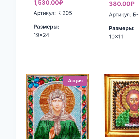
1,530.00
₽
ц
Т
380.00
₽
с
ц
Артикул: К-205
Артикул: Б
4
3
Размеры:
Размеры:
19x24
10x11
Акция