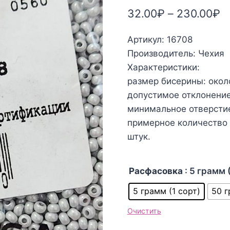
32.00
₽
–
230.00
₽
Артикул: 16708
Производитель: Чехия
Характеристики:
размер бисерины: окол
допустимое отклонение:
минимальное отверстие:
примерное количество б
штук.
Расфасовка
: 5 грамм 
5 грамм (1 сорт)
50 г
Очистить