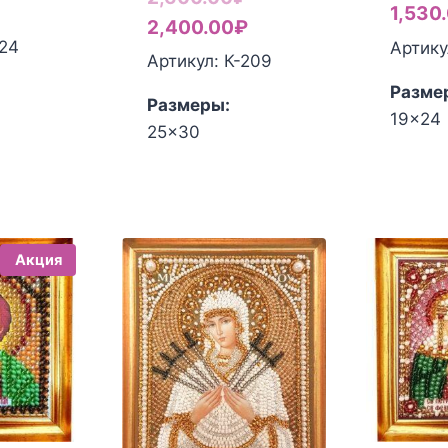
ена
екущая
1,530
цена
Текущая
2,400.00
₽
оставляла
ена:
-24
Артику
составляла
цена:
Артикул: К-209
50.00₽.
80.00₽.
2,600.00₽.
2,400.00₽.
Разме
Размеры:
19x24
25x30
Акция