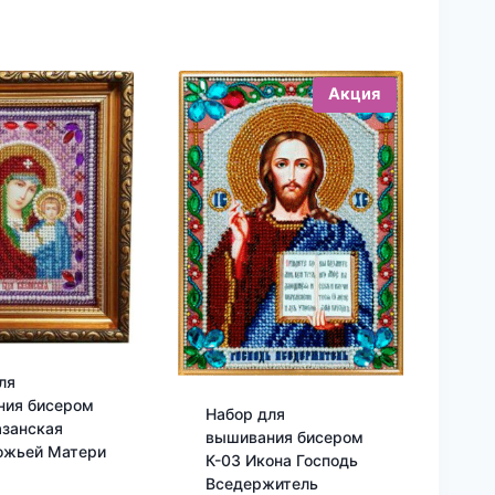
Акция
ля
ния бисером
Набор для
азанская
вышивания бисером
ожьей Матери
К-03 Икона Господь
Вседержитель