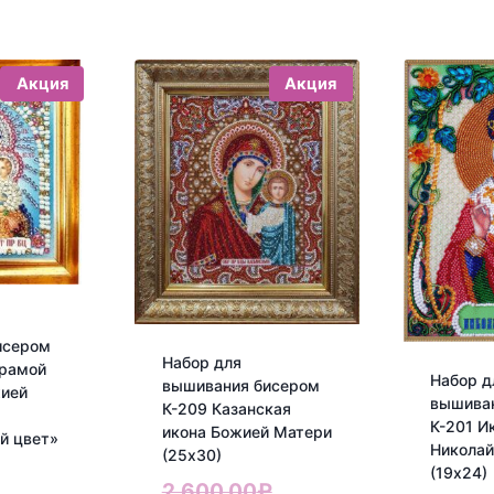
Акция
Акция
исером
Набор для
 рамой
Набор д
вышивания бисером
жией
вышива
К-209 Казанская
К-201 И
икона Божией Матери
й цвет»
Николай
(25х30)
ервоначальная
(19х24)
Первоначальная
2,600.00
₽