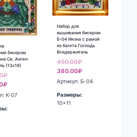
Набор для
вышивания бисером
Б-04 Икона с рамой
из багета Господь
ля
Вседержитель
ния бисером
она Св. Ангел-
Первоначальная
450.00
₽
ль (13х18)
цена
Текущая
380.00
₽
Первоначальная
0
₽
составляла
цена:
Артикул: Б-04
цена
Текущая
0
₽
450.00₽.
380.00₽.
составляла
цена:
Размеры:
л: К-07
850.00₽.
820.00₽.
10x11
ры: