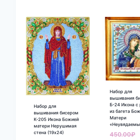
Набор для
вышивания б
Б-24 Икона с
Набор для
из багета Бо
вышивания бисером
Матери
К-205 Икона Божией
«Неувядаемы
матери Нерушимая
стена (19х24)
П
450.00
₽