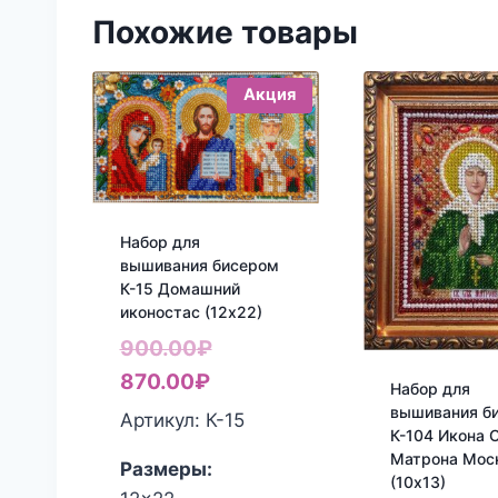
Похожие товары
Акция
Набор для
вышивания бисером
К-15 Домашний
иконостас (12х22)
Первоначальная
900.00
₽
Текущая
цена
870.00
₽
Набор для
цена:
составляла
вышивания б
Артикул: К-15
К-104 Икона С
870.00₽.
900.00₽.
Матрона Мос
Размеры:
(10х13)