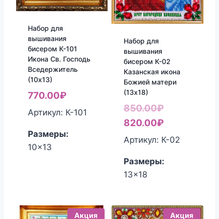
Набор для
вышивания
Набор для
бисером К-101
вышивания
Икона Св. Господь
бисером К-02
Вседержитель
Казанская икона
(10х13)
Божией матери
(13х18)
770.00
₽
Первоначал
850.00
₽
Артикул: К-101
цена
Текущая
820.00
₽
Размеры:
составляла
цена:
Артикул: К-02
10x13
850.00₽.
820.00₽.
Размеры:
13x18
Акция
Акция