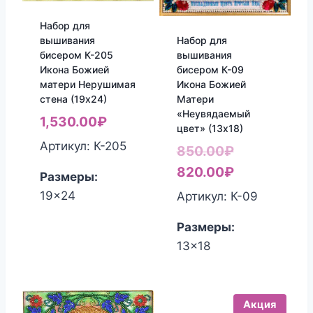
Набор для
вышивания
Набор для
бисером К-205
вышивания
Икона Божией
бисером К-09
матери Нерушимая
Икона Божией
стена (19х24)
Матери
«Неувядаемый
1,530.00
₽
цвет» (13х18)
Артикул: К-205
Первоначал
850.00
₽
цена
Текущая
820.00
₽
Размеры:
составляла
цена:
19x24
Артикул: К-09
850.00₽.
820.00₽.
Размеры:
13x18
Акция