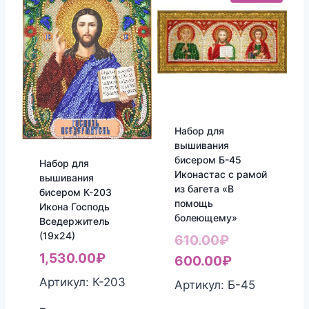
Набор для
вышивания
бисером Б-45
Набор для
Иконастас с рамой
вышивания
из багета «В
бисером К-203
помощь
Икона Господь
болеющему»
Вседержитель
(19х24)
Первоначал
610.00
₽
1,530.00
₽
цена
Текущая
600.00
₽
составляла
цена:
Артикул: К-203
Артикул: Б-45
610.00₽.
600.00₽.