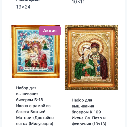
10x11
19x24
Акция
Набор для
вышивания
бисером Б-18
Набор для
Икона с рамой из
вышивания
багета Божьей
бисером К-109
Матери «Достойно
Икона Св. Петр и
есть» (Милующая)
Феврония (10х13)