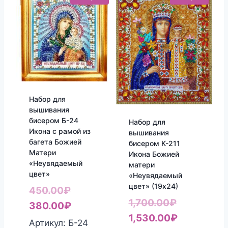
Набор для
вышивания
бисером Б-24
Набор для
Икона с рамой из
вышивания
багета Божией
бисером К-211
Матери
Икона Божией
«Неувядаемый
матери
цвет»
«Неувядаемый
цвет» (19х24)
Первоначальная
450.00
₽
Первонач
1,700.00
₽
цена
Текущая
380.00
₽
цена
Текущая
1,530.00
₽
составляла
цена:
Артикул: Б-24