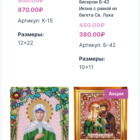
Первоначальная
900.00
₽
бисером Б-42
Икона с рамой из
Текущая
цена
870.00
₽
багета Св. Лука
цена:
составляла
Артикул: К-15
Первоначал
450.00
₽
870.00₽.
900.00₽.
цена
Текущая
380.00
₽
Размеры:
12x22
составляла
цена:
Артикул: Б-42
450.00₽.
380.00₽.
Размеры:
10x11
Акция