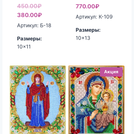
Первоначальная
450.00
₽
770.00
₽
цена
Текущая
380.00
₽
Артикул: К-109
составляла
цена:
Артикул: Б-18
Размеры:
450.00₽.
380.00₽.
10x13
Размеры:
10x11
Акция