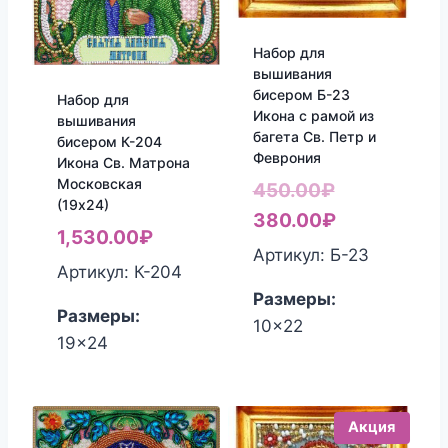
Набор для
вышивания
бисером Б-23
Набор для
Икона с рамой из
вышивания
багета Св. Петр и
бисером К-204
Феврония
Икона Св. Матрона
Московская
Первоначал
450.00
₽
(19х24)
цена
Текущая
380.00
₽
1,530.00
₽
составляла
цена:
Артикул: Б-23
Артикул: К-204
450.00₽.
380.00₽.
Размеры:
Размеры:
10x22
19x24
Акция