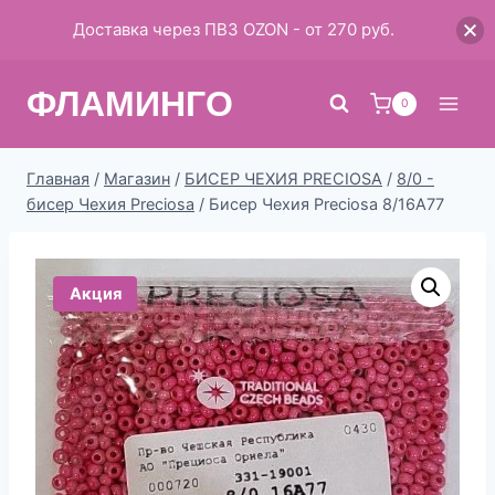
Доставка через ПВЗ OZON - от 270 руб.
Перейти
ФЛАМИНГО
к
0
содержимому
Главная
/
Магазин
/
БИСЕР ЧЕХИЯ PRECIOSA
/
8/0 -
бисер Чехия Preciosa
/
Бисер Чехия Preciosa 8/16А77
Акция