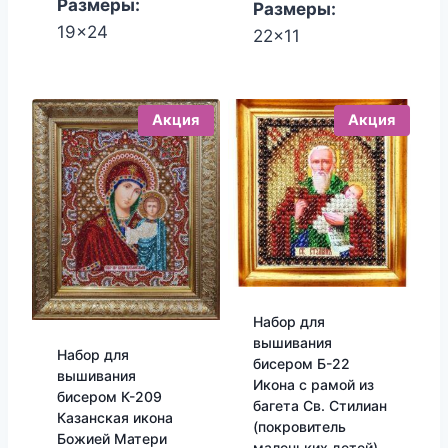
Размеры:
Размеры:
19x24
22x11
Акция
Акция
Набор для
вышивания
Набор для
бисером Б-22
вышивания
Икона с рамой из
бисером К-209
багета Св. Стилиан
Казанская икона
(покровитель
Божией Матери
маленьких детей)