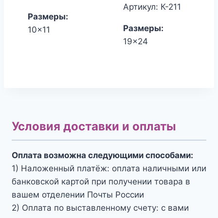
составлял
цена:
450.00₽.
380.00₽.
Артикул: К-211
Размеры:
1,700.00₽.
1,530.00₽
Размеры:
10x11
19x24
Условия доставки и оплаты
Оплата возможна следующими способами:
1) Наложенный платёж: оплата наличными или
банковской картой при получении товара в
вашем отделении Почты России
2) Оплата по выставленному счету: с вами