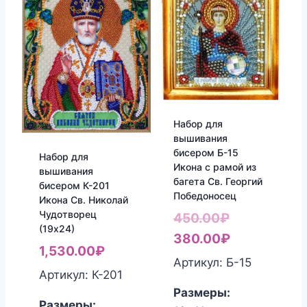
Набор для
вышивания
бисером Б-15
Набор для
Икона с рамой из
вышивания
багета Св. Георгий
бисером К-201
Победоносец
Икона Св. Николай
Чудотворец
Первоначал
450.00
₽
(19х24)
цена
Текущая
380.00
₽
1,530.00
₽
составляла
цена:
Артикул: Б-15
Артикул: К-201
450.00₽.
380.00₽.
Размеры:
Размеры: