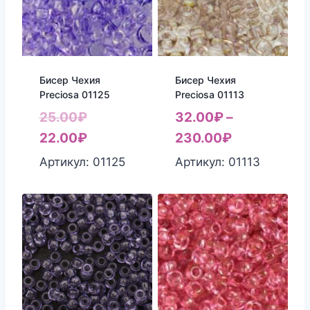
Бисер Чехия
Бисер Чехия
Preciosa 01125
Preciosa 01113
Первоначальная
25.00
₽
32.00
₽
–
цена
Текущая
22.00
₽
230.00
₽
составляла
цена:
Артикул: 01125
Артикул: 01113
25.00₽.
22.00₽.