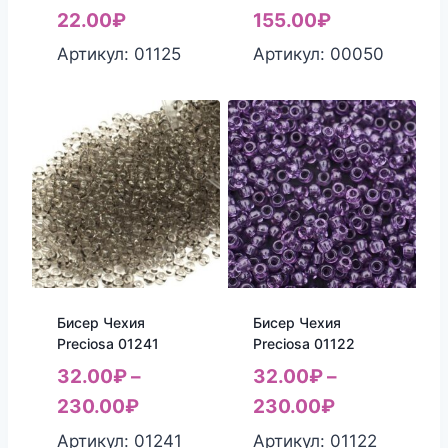
цена
Текущая
22.00
₽
155.00
₽
составляла
цена:
Артикул: 01125
Артикул: 00050
25.00₽.
22.00₽.
Бисер Чехия
Бисер Чехия
Preciosa 01241
Preciosa 01122
32.00
₽
–
32.00
₽
–
230.00
₽
230.00
₽
Артикул: 01241
Артикул: 01122