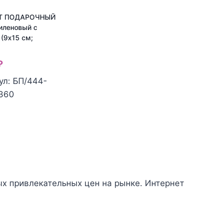
Т ПОДАРОЧНЫЙ
иленовый с
 (9х15 см;
₽
ул: БП/444-
ество
360
а
ЕТ
РОЧНЫЙ
тиленовый
й
ых привлекательных цен на рынке. Интернет
)