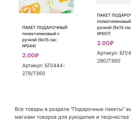
ПАКЕТ ПОДАРО
полиэтиленовый
ручкой (9х15 см
ПАКЕТ ПОДАРОЧНЫЙ
№057)
полиэтиленовый с
ручкой (9х15 см;
2.00
₽
№044)
Артикул: БП/
2.00
₽
Количество
280/7360
Артикул: БП/444-
товара
Количество
278/7360
ПАКЕТ
товара
ПОДАРОЧНЫ
ПАКЕТ
полиэтилено
ПОДАРОЧНЫЙ
с
полиэтиленовый
ручкой
Все товары в разделе “Подарочные пакеты” в
с
(9х15
магазин товаров для рукоделия и творчества 
ручкой
см;
(9х15