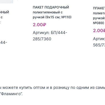
ПАКЕТ ПОДАРОЧНЫЙ
ППАКЕ
ЧНЫЙ
полиэтиленовый с
полиэт
 с
ручкой (9х15 см; №110)
ручкой
;
№089)
2.00
₽
2.00
Артикул: БП/444-
Артик
Количество
285/7360
444-
Колич
565/7
товара
товар
ПАКЕТ
ППАК
ПОДАРОЧНЫЙ
ПОДА
полиэтиленовый
Й
полиэ
с
вый
с
ручкой
ручко
(9х15
ы можете купить оптом и в розницу по одним из сам
(9х15
см;
“Фламинго”.
см;
№110)
№089