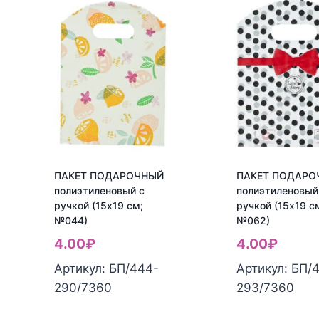
ПАКЕТ ПОДАРОЧНЫЙ
ПАКЕТ ПОДАРО
полиэтиленовый с
полиэтиленовый
ручкой (15х19 см;
ручкой (15х19 с
№044)
№062)
4.00
₽
4.00
₽
Артикул: БП/444-
Артикул: БП/
Количество
Количество
290/7360
293/7360
товара
товара