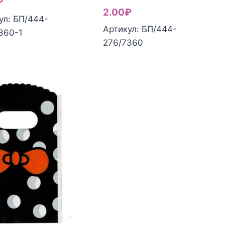
₽
2.00
₽
ул: БП/444-
Артикул: БП/444-
ество
360-1
Количество
276/7360
а
товара
Т
ПАКЕТ
РОЧНЫЙ
ПОДАРОЧНЫЙ
тиленовый
полиэтиленовый
с
й
ручкой
4
(9х15
см;
)
№034)