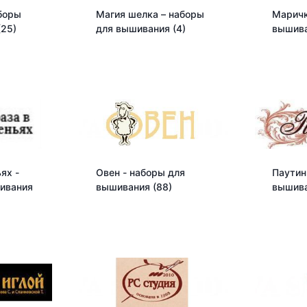
боры
Магия шелка – наборы
Маричк
(25)
для вышивания
(4)
вышив
ях -
Овен - наборы для
Паутин
ивания
вышивания
(88)
вышив