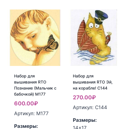
товара
Набор
Набор
для
для
вышивания
вышивания
RTO
RTO
Пароходик
Морская
CH812
рыбка
CH815
Набор для
Набор для
вышивания RTO
вышивания RTO Эй,
Познание (Мальчик с
на корабле! С144
бабочкой) М177
270.00
₽
600.00
₽
Артикул: С144
Артикул: М177
Размеры:
Размеры:
14x17