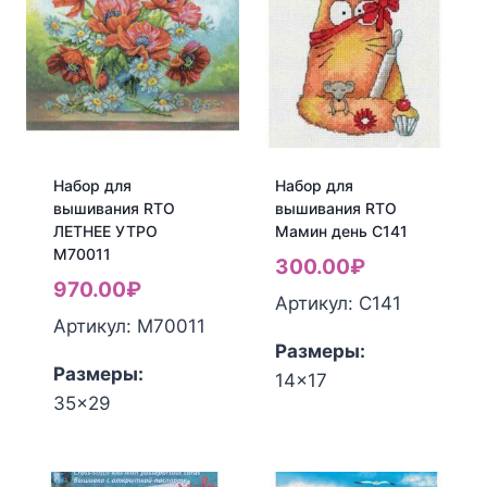
вышивания
вышивания
RTO
RTO
Влюблённая
ВСТРЕЧА
кошечка
ПОД
М167
ЗОНТОМ
М40002
Набор для
Набор для
вышивания RTO
вышивания RTO
ЛЕТНЕЕ УТРО
Мамин день C141
М70011
300.00
₽
970.00
₽
Артикул: C141
Артикул: М70011
Размеры:
Размеры:
14x17
Количество
35x29
Количество
товара
товара
Набор
Набор