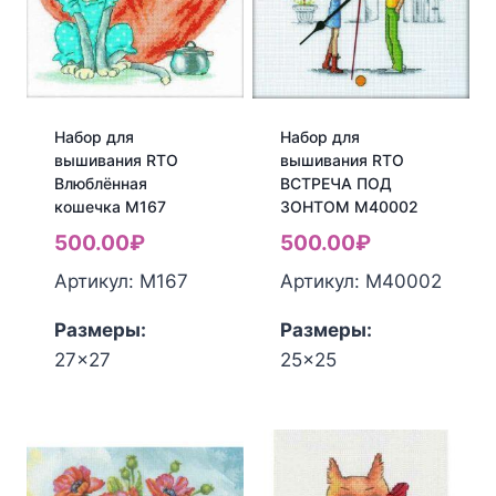
Набор для
Набор для
вышивания RTO
вышивания RTO
Влюблённая
ВСТРЕЧА ПОД
кошечка М167
ЗОНТОМ М40002
500.00
₽
500.00
₽
Артикул: М167
Артикул: М40002
Размеры:
Размеры:
27x27
25x25
Количество
Количество
товара
товара
Набор
Набор
для
для