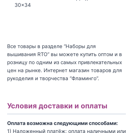
Количество
30x34
Количество
товара
товара
Набор
Набор
для
для
вышивания
вышивания
RTO
Все товары в разделе “Наборы для
RTO
Эй,
вышивания RTO” вы можете купить оптом и в
Познание
на
розницу по одним из самых привлекательных
(Мальчик
корабле!
цен на рынке. Интернет магазин товаров для
с
С144
рукоделия и творчества “Фламинго”.
бабочкой)
М177
Условия доставки и оплаты
Оплата возможна следующими способами:
1) Наложенный платёж: оплата наличными или