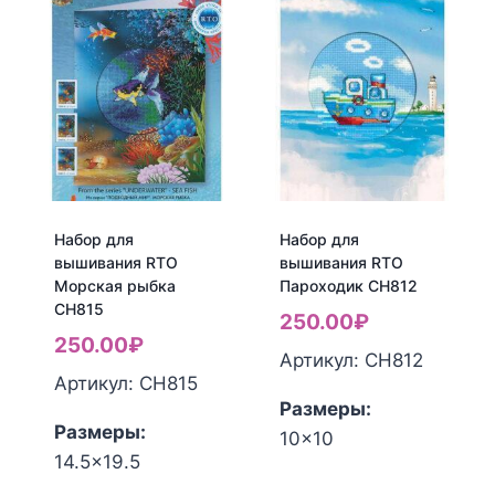
для
для
вышивания
вышивания
RTO
RTO
Мамин
ЛЕТНЕЕ
день
УТРО
C141
М70011
Набор для
Набор для
вышивания RTO
вышивания RTO
Морская рыбка
Пароходик CH812
CH815
250.00
₽
250.00
₽
Артикул: CH812
Артикул: CH815
Размеры:
Размеры:
10x10
Количество
14.5x19.5
Количество
товара