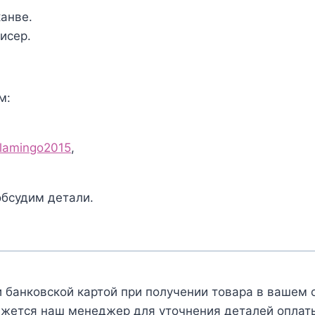
канве.
исер.
м:
flamingo2015
,
обсудим детали.
 банковской картой при получении товара в вашем 
яжется наш менеджер для уточнения деталей оплаты 