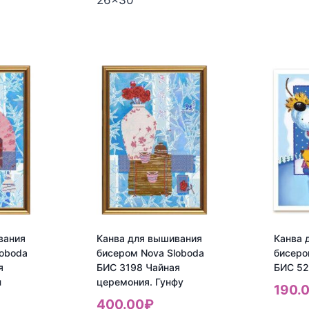
26x30
Количество
товар
товара
Канва
Канва
для
для
выши
вышивания
бисер
бисером
Nova
Nova
Slobo
Sloboda
БИС
БИС
3150
3140
Розы
Царица
цветов
вания
Канва для вышивания
Канва 
loboda
бисером Nova Sloboda
бисеро
я
БИС 3198 Чайная
БИС 52
н
церемония. Гунфу
190.
400.00
₽