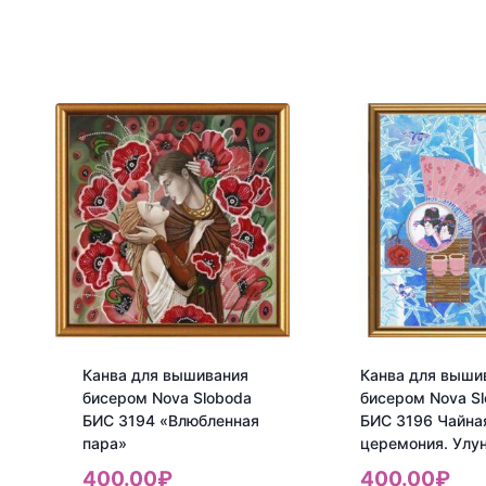
товара
товара
Канва
Канва
для
для
вышивания
вышивания
бисером
бисером
Nova
Nova
Sloboda
Sloboda
БИС
БИС
3112
3137
"Дикая
Летний
роза"
вечер
Канва для вышивания
Канва для выши
бисером Nova Sloboda
бисером Nova S
БИС 3194 «Влюбленная
БИС 3196 Чайна
пара»
церемония. Улу
400.00
₽
400.00
₽