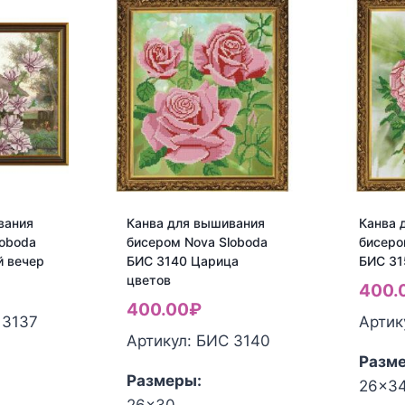
вания
Канва для вышивания
Канва 
loboda
бисером Nova Sloboda
бисеро
й вечер
БИС 3140 Царица
БИС 31
цветов
400.
400.00
₽
 3137
Артик
Артикул: БИС 3140
Разм
Размеры:
26x3
Колич