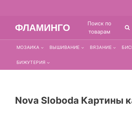
Перейти
Поиск по
ФЛАМИНГО
к
товарам
содержимому
МОЗАИКА
ВЫШИВАНИЕ
ВЯЗАНИЕ
БИС
БИЖУТЕРИЯ
Nova Sloboda Картины 