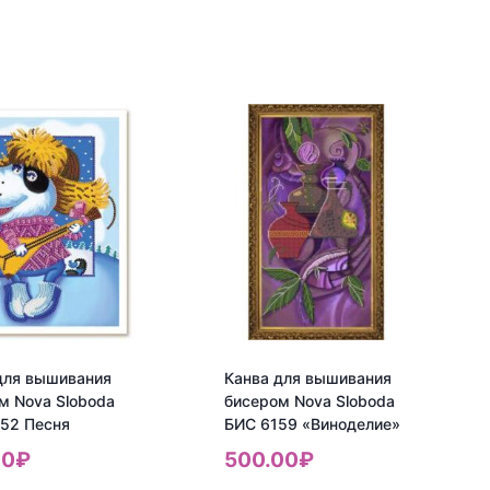
а
товара
Канва
для
вания
вышивания
ом
бисером
Nova
da
Sloboda
БИС
3172
Одуванчики
для вышивания
Канва для вышивания
м Nova Sloboda
бисером Nova Sloboda
52 Песня
БИС 6159 «Виноделие»
00
₽
500.00
₽