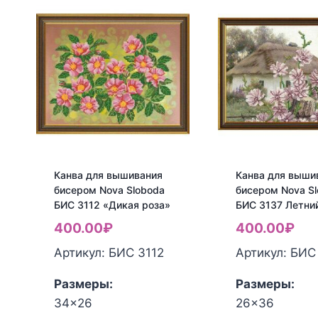
Канва для вышивания
Канва для выши
бисером Nova Sloboda
бисером Nova S
БИС 3112 «Дикая роза»
БИС 3137 Летни
400.00
₽
400.00
₽
Артикул: БИС 3112
Артикул: БИС
Размеры:
Размеры:
34x26
26x36
Количество
Количество