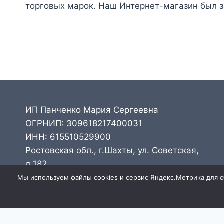
торговых марок. Наш Интернет-магазин был з
ИП Панченко Мария Сергеевна
ОГРНИП: 309618217400031
ИНН: 615510529900
Ростовская обл., г.Шахты, ул. Советская,
д.182
Тел: 8-928-164-22-43
Мы используем файлы cookies и сервис Яндекс.Метрика для сб
WhatsApp: 8-928-164-22-43
Email: pechkinlive@yandex.ru