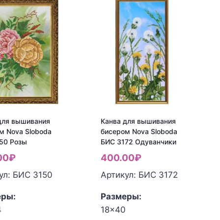
для вышивания
Канва для вышивания
м Nova Sloboda
бисером Nova Sloboda
50 Розы
БИС 3172 Одуванчики
00
₽
400.00
₽
ул: БИС 3150
Артикул: БИС 3172
еры:
Размеры:
4
18x40
ество
Количество