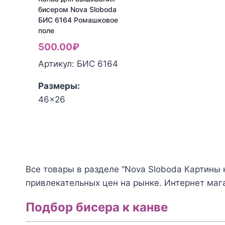
бисером Nova Sloboda
БИС 6164 Ромашковое
поле
500.00
₽
Артикул: БИС 6164
Размеры:
46x26
Количество
товара
Канва
для
вышивания
Все товары в разделе “Nova Sloboda Картины
бисером
привлекательных цен на рынке. Интернет мага
Nova
Sloboda
Подбор бисера к канве
БИС