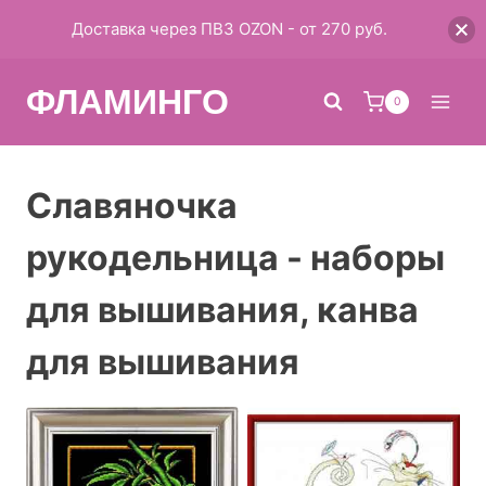
Доставка через ПВЗ OZON - от 270 руб.
Перейти
ФЛАМИНГО
к
0
содержимому
Славяночка
рукодельница - наборы
для вышивания, канва
для вышивания