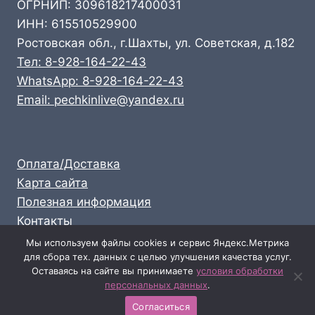
ОГРНИП: 309618217400031
ИНН: 615510529900
Ростовская обл., г.Шахты, ул. Советская, д.182
Тел: 8-928-164-22-43
WhatsApp: 8-928-164-22-43
Email: pechkinlive@yandex.ru
Оплата/Доставка
Карта сайта
Полезная информация
Контакты
Личный кабинет
Мы используем файлы cookies и сервис Яндекс.Метрика
для сбора тех. данных с целью улучшения качества услуг.
Опт: 8-928-164-22-43
Оставаясь на сайте вы принимаете
условия обработки
Розница: 8-989-711-58-47
персональных данных
.
Согласиться