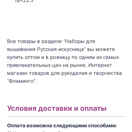
18x22.5
Количество
товара
Набор
для
вышивания
Все товары в разделе “Наборы для
Русская
вышивания Русская искусница” вы можете
искусница
купить оптом и в розницу по одним из самых
№357
привлекательных цен на рынке. Интернет
Св.
магазин товаров для рукоделия и творчества
Александра
“Фламинго”.
Условия доставки и оплаты
Оплата возможна следующими способами: