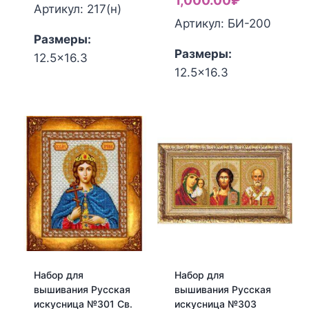
1,000.00
₽
Артикул: 217(н)
Артикул: БИ-200
Размеры:
Размеры:
12.5x16.3
Количество
12.5x16.3
Количество
товара
товара
Набор
Набор
для
для
вышивания
вышивания
Русская
Русская
искусница
искусница
№217
№220
Св.
Богородица
Уар
Остробрамская
Набор для
Набор для
вышивания Русская
вышивания Русская
искусница №301 Св.
искусница №303