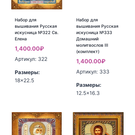
Св.
Св.
Трифон
Екатерина
Набор для
Набор для
вышивания Русская
вышивания Русская
искусница №322 Св.
искусница №333
Елена
Домашний
молитвослов III
1,400.00
₽
(комплект)
Артикул: 322
1,400.00
₽
Артикул: 333
Размеры:
18x22.5
Размеры:
Количество
12.5x16.3
товара
Количество
Набор
товара
для
Набор
вышивания
для
Русская
вышивания
искусница