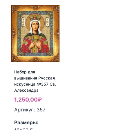
Набор
Набор
для
для
вышивания
вышивания
Русская
Русская
искусница
искусница
№348
№352
Св.
Св.
Виктория
Вероника
Набор для
вышивания Русская
искусница №357 Св.
Александра
1,250.00
₽
Артикул: 357
Размеры: