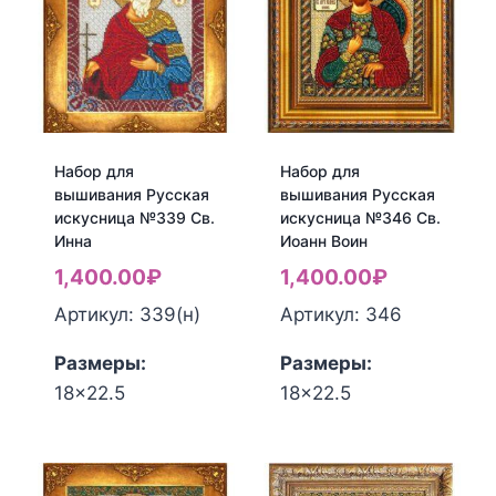
Русская
№322
искусница
Св.
№333
Елена
Домашний
молитвослов
III
Набор для
Набор для
(комплект)
вышивания Русская
вышивания Русская
искусница №339 Св.
искусница №346 Св.
Инна
Иоанн Воин
1,400.00
₽
1,400.00
₽
Артикул: 339(н)
Артикул: 346
Размеры:
Размеры:
18x22.5
18x22.5
Количество
Количество
товара
товара
Набор
Набор