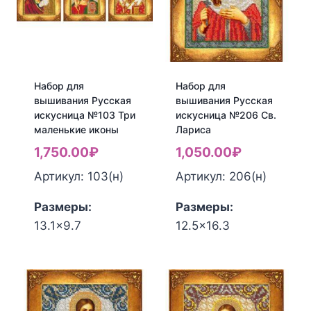
Набор для
Набор для
вышивания Русская
вышивания Русская
искусница №103 Три
искусница №206 Св.
маленькие иконы
Лариса
1,750.00
₽
1,050.00
₽
Артикул: 103(н)
Артикул: 206(н)
Размеры:
Размеры:
13.1x9.7
12.5x16.3
Количество
Количество
товара
товара
Набор
Набор
для
для