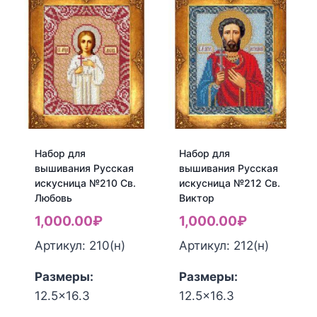
для
для
вышивания
вышивания
Русская
Русская
искусница
искусница
№208
№209
Св.
Св.
Вера
Надежда
Набор для
Набор для
вышивания Русская
вышивания Русская
искусница №210 Св.
искусница №212 Св.
Любовь
Виктор
1,000.00
₽
1,000.00
₽
Артикул: 210(н)
Артикул: 212(н)
Размеры:
Размеры:
12.5x16.3
12.5x16.3
Количество
Количество