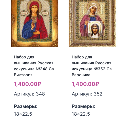
для
для
вышивания
вышивания
Русская
Русская
искусница
искусница
№339
№346
Св.
Св.
Инна
Иоанн
Воин
Набор для
Набор для
вышивания Русская
вышивания Русская
искусница №348 Св.
искусница №352 Св.
Виктория
Вероника
1,400.00
₽
1,400.00
₽
Артикул: 348
Артикул: 352
Размеры:
Размеры:
18x22.5
18x22.5
Количество
Количество
товара
товара