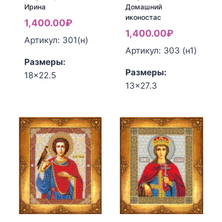
Ирина
Домашний
иконостас
1,400.00
₽
1,400.00
₽
Артикул: 301(н)
Артикул: 303 (н1)
Размеры:
Размеры:
18x22.5
Количество
13x27.3
Количество
товара
товара
Набор
Набор
для
для
вышивания
вышивания
Русская
Русская
искусница
искусница
№301
№303
Св.
Домашний
Ирина
иконостас