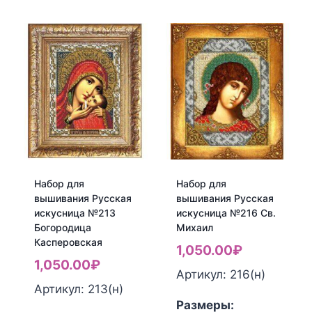
товара
товара
Набор
Набор
для
для
вышивания
вышивания
Русская
Русская
искусница
искусница
№210
№212
Св.
Св.
Любовь
Виктор
Набор для
Набор для
вышивания Русская
вышивания Русская
искусница №213
искусница №216 Св.
Богородица
Михаил
Касперовская
1,050.00
₽
1,050.00
₽
Артикул: 216(н)
Артикул: 213(н)
Размеры: