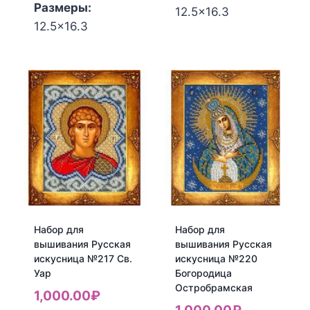
Размеры:
12.5x16.3
Количество
12.5x16.3
Количество
товара
товара
Набор
Набор
для
для
вышивания
вышивания
Русская
Русская
искусница
искусница
№216
№213
Св.
Богородица
Михаил
Касперовская
Набор для
Набор для
вышивания Русская
вышивания Русская
искусница №217 Св.
искусница №220
Уар
Богородица
Остробрамская
1,000.00
₽