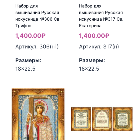
Набор для
Набор для
вышивания Русская
вышивания Русская
искусница №306 Св.
искусница №317 Св.
Трифон
Екатерина
1,400.00
₽
1,400.00
₽
Артикул: 306(н1)
Артикул: 317(н)
Размеры:
Размеры:
18x22.5
18x22.5
Количество
Количество
товара
товара
Набор
Набор
для
для
вышивания
вышивания
Русская
Русская
искусница
искусница
№306
№317