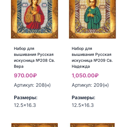
вышивания
вышивания
Русская
Русская
искусница
искусница
№103
№206
Три
Св.
маленькие
Лариса
иконы
Набор для
Набор для
вышивания Русская
вышивания Русская
искусница №208 Св.
искусница №209 Св.
Вера
Надежда
970.00
₽
1,050.00
₽
Артикул: 208(н)
Артикул: 209(н)
Размеры:
Размеры:
12.5x16.3
12.5x16.3
Количество
Количество
товара
товара
Набор
Набор