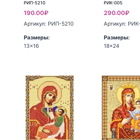
РИП-5210
РИК-005
190.00
₽
290.00
₽
Артикул: РИП-5210
Артикул: РИК
Размеры:
Размеры:
13x16
18x24
Количество
Количество
товара
товара
Канва
Канва
для
для
вышивания
вышивания
бисером
бисером
Маричка
Маричка
Икона
Икона
БМ
БМ
"Остробрамская
"Остробрамс
"
"