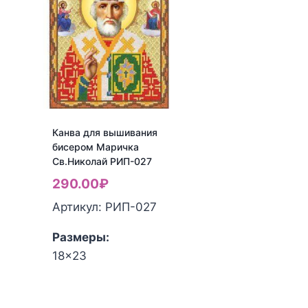
Икона
Самонаписав
БМ
икона
"Утоли
Божией
моя
Матери
печали"
РИП-039
РИП-025
Канва для вышивания
бисером Маричка
Св.Николай РИП-027
290.00
₽
Артикул: РИП-027
Размеры:
18x23
Количество
товара
Канва