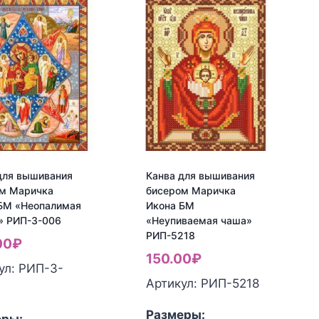
для вышивания
Канва для вышивания
м Маричка
бисером Маричка
БМ «Неопалимая
Икона БМ
» РИП-3-006
«Неупиваемая чаша»
РИП-5218
00
₽
150.00
₽
ул: РИП-3-
Артикул: РИП-5218
Размеры: