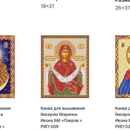
Разм
18x21
26x31
Количество
Колич
товара
товар
Канва
Канва
для
для
вышивания
выши
бисером
бисер
Маричка
Мари
Икона
Икона
БМ
БМ
ая"
"Млекопитательница"
"Неоп
РИП-041
Купин
РИП-
006
вания
Канва для вышивания
Канва 
ка
бисером Маричка
бисеро
Икона БМ «Покров »
Икона 
 »
РИП-009
РИП-5