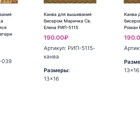
вания
Канва для вышивания
Канва 
ка
бисером Маричка Св.
бисеро
яся
Елена РИП-5115
Роман 
атери
190.00
₽
190.
Артикул: РИП-5115-
Артик
канва
-039
Разм
Размеры:
13x16
Колич
13x16
Количество
товар
товара
Канва
Канва
для
для
выши
вышивания
бисер
бисером
Мари
Маричка
Св.