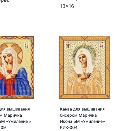
еры:
13x16
Количество
ество
товара
а
Канва
для
вышивания
вания
бисером
ом
Маричка
чка
Икона
БМ
"Неупиваемая
алимая
чаша"
а"
РИП-5218
3-
для вышивания
Канва для вышивания
м Маричка
бисером Маричка
БМ «Умиление »
Икона БМ «Умиление»
209
РИК-004