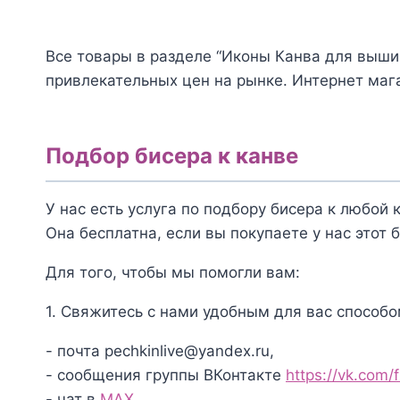
для
вышивания
Все товары в разделе “Иконы Канва для выши
бисером
привлекательных цен на рынке. Интернет мага
Маричка
Св.Николай
РИП-027
Подбор бисера к канве
У нас есть услуга по подбору бисера к любой 
Она бесплатна, если вы покупаете у нас этот б
Для того, чтобы мы помогли вам:
1. Свяжитесь с нами удобным для вас способо
- почта pechkinlive@yandex.ru,
- сообщения группы ВКонтакте
https://vk.com/
- чат в
MAX