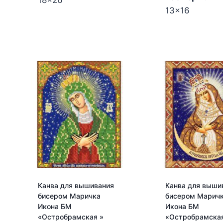
18x26
Количество
13x16
Количество
товара
товара
Канва
Канва
для
для
вышивания
вышивания
бисером
бисером
Маричка
Маричка
Божия
Икона
Матерь
БМ
на
"Владимирск
престоле
РИП-5206
РИП-023
Канва для вышивания
Канва для выши
бисером Маричка
бисером Марич
Икона БМ
Икона БМ
«Остробрамская »
«Остробрамская