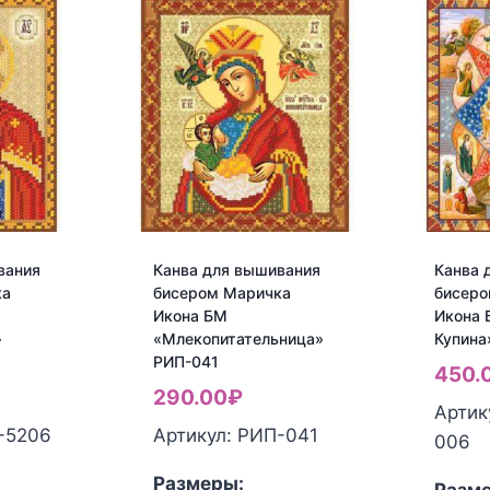
вания
Канва для вышивания
Канва 
ка
бисером Маричка
бисеро
Икона БМ
Икона 
»
«Млекопитательница»
Купина
РИП-041
450.
290.00
₽
Артик
-5206
Артикул: РИП-041
006
Размеры: