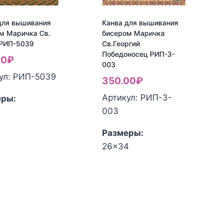
для вышивания
Канва для вышивания
м Маричка Св.
бисером Маричка
РИП-5039
Св.Георгий
Победоносец РИП-3-
00
₽
003
ул: РИП-5039
350.00
₽
Артикул: РИП-3-
еры:
003
ество
Размеры:
а
26x34
Количество
товара
вания
Канва
ом
для
чка
вышивания
бисером