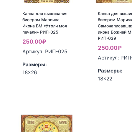
РИП-5210
РИК-005
Канва для вышивания
Канва для выши
бисером Маричка
бисером Марич
Икона БМ «Утоли моя
Самонаписавша
печали» РИП-025
икона Божией М
РИП-039
250.00
₽
250.00
₽
Артикул: РИП-025
Артикул: РИП
Размеры:
Размеры:
18x26
Количество
18x22
Количество
товара
товара
Канва
Канва
для
для
вышивания
вышивания
бисером
бисером
Маричка
Маричка