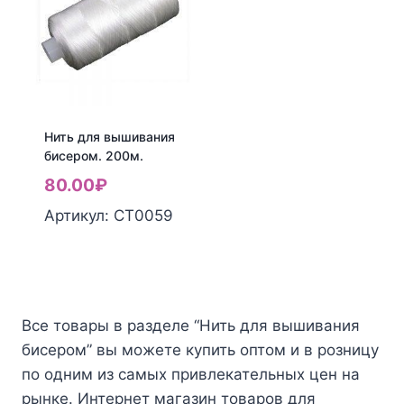
бисером
состав:
Tytan
100%
(титан)
полиэфир;
100м
длина:
НАСТОЯЩИЙ
200м)
ТИТАН
Нить для вышивания
ПОЛЬСКОГО
бисером. 200м.
ПРОИЗВОДСТВА
80.00
₽
Количество
Артикул: СТ0059
товара
Нить
для
вышивания
Все товары в разделе “Нить для вышивания
бисером.
бисером” вы можете купить оптом и в розницу
200м.
по одним из самых привлекательных цен на
рынке. Интернет магазин товаров для