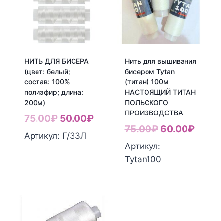
НИТЬ ДЛЯ БИСЕРА
Нить для вышивания
(цвет: белый;
бисером Tytan
состав: 100%
(титан) 100м
полиэфир; длина:
НАСТОЯЩИЙ ТИТАН
200м)
ПОЛЬСКОГО
ПРОИЗВОДСТВА
Первоначальная
Текущая
75.00
₽
50.00
₽
Первоначал
Теку
75.00
₽
60.00
₽
цена
цена:
Количество
Артикул: Г/33Л
цена
цена:
Артикул:
составляла
50.00₽.
товара
составляла
60.00
Количество
Tytan100
75.00₽.
НИТЬ
75.00₽.
товара
ДЛЯ
Нить
БИСЕРА
для
(цвет:
вышивания
белый;