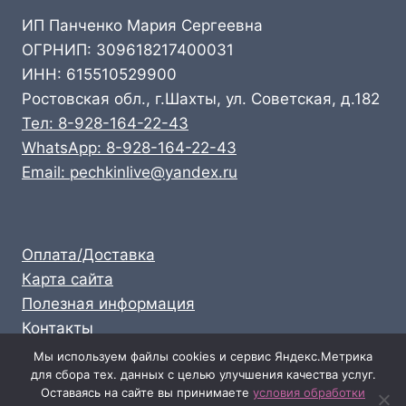
ИП Панченко Мария Сергеевна
ОГРНИП: 309618217400031
ИНН: 615510529900
Ростовская обл., г.Шахты, ул. Советская, д.182
Тел: 8-928-164-22-43
WhatsApp: 8-928-164-22-43
Email: pechkinlive@yandex.ru
Оплата/Доставка
Карта сайта
Полезная информация
Контакты
Личный кабинет
Мы используем файлы cookies и сервис Яндекс.Метрика
для сбора тех. данных с целью улучшения качества услуг.
Опт: 8-928-164-22-43
Оставаясь на сайте вы принимаете
условия обработки
Розница: 8-989-711-58-47