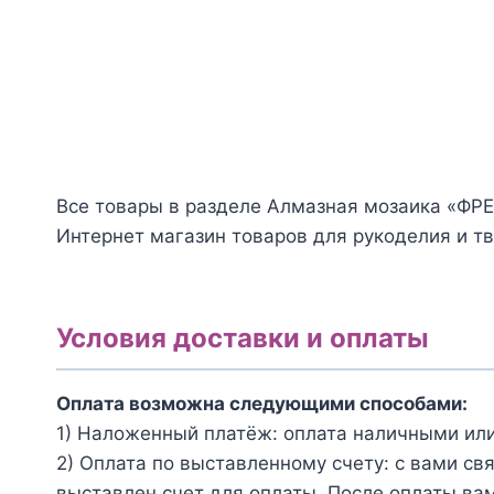
товара
товара
Алмазная
Алмазная
мозаика
мозаика
ФРЕЯ
ФРЕЯ
ALPD-
ALVM-
202
124
"В
магнит
Все товары в разделе Алмазная мозаика «ФРЕ
ЦВЕТАХ"
"КВОККА"
Интернет магазин товаров для рукоделия и тв
Условия доставки и оплаты
Оплата возможна следующими способами:
1) Наложенный платёж: оплата наличными или
2) Оплата по выставленному счету: с вами св
выставлен счет для оплаты. После оплаты вам