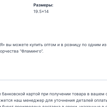
Размеры:
19.5x14
Количество
товара
Алмазная
мозаика
ФРЕЯ
Я» вы можете купить оптом и в розницу по одним из
CMF-
орчества “Фламинго”.
ALVN-
146
наклейки
"ОДНАЖДЫ
В
ПРОСТОКВАШИНО"
(магниты;
 банковской картой при получении товара в вашем 
18шт)
яжется наш менеджер для уточнения деталей оплаты 
 будет произведена доставка в сроки, указанные в 