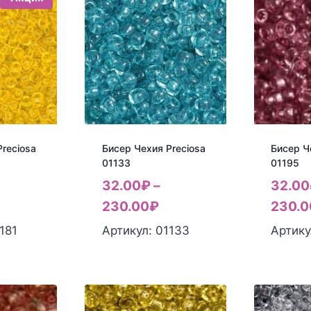
reciosa
Бисер Чехия Preciosa
Бисер Ч
01133
01195
32.00
₽
–
32.00
230.00
₽
230.0
181
Артикул: 01133
Артику