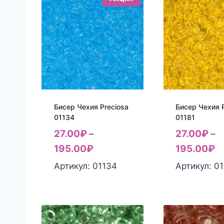
Бисер Чехия Preciosa
Бисер Чехия P
01134
01181
27.00
₽
–
27.00
₽
–
195.00
₽
195.00
₽
Артикул: 01134
Артикул: 01