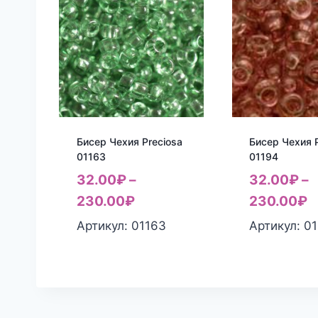
Бисер Чехия Preciosa
Бисер Чехия P
01163
01194
32.00
₽
–
32.00
₽
–
230.00
₽
230.00
₽
Артикул: 01163
Артикул: 0