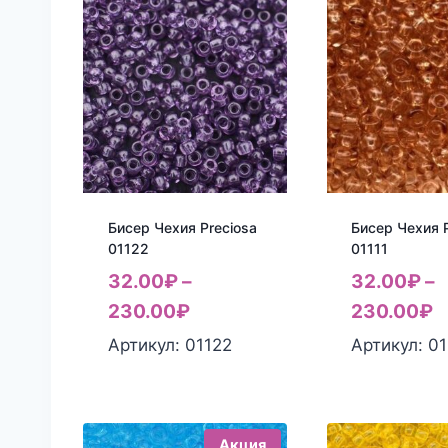
Бисер Чехия Preciosa
Бисер Чехия P
01122
01111
32.00
₽
–
32.00
₽
–
230.00
₽
230.00
₽
Артикул: 01122
Артикул: 01
Акция