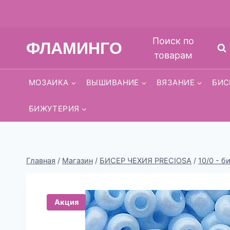
Перейти
Поиск по
ФЛАМИНГО
к
товарам
содержимому
МОЗАИКА
ВЫШИВАНИЕ
ВЯЗАНИЕ
БИС
БИЖУТЕРИЯ
Главная
/
Магазин
/
БИСЕР ЧЕХИЯ PRECIOSA
/
10/0 - б
Акция