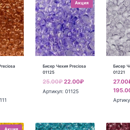
Акция
reciosa
Бисер Чехия Preciosa
Бисер Ч
01125
01221
Первоначальная
Текущая
25.00
₽
22.00
₽
27.00
цена
цена:
195.0
Артикул: 01125
составляла
22.00₽.
111
Артику
25.00₽.
Акция