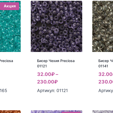
Акция
reciosa
Бисер Чехия Preciosa
Бисер Ч
01121
01141
32.00
₽
–
32.00
230.00
₽
230.0
1165
Артикул: 01121
Артику