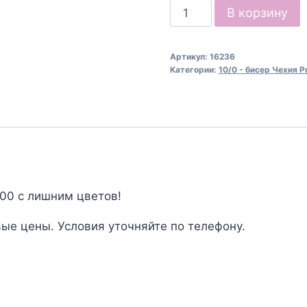
Количество
В корзину
товара
Бисер
Артикул:
16236
Чехия
Категории:
10/0 - бисер Чехия P
Preciosa
16236
000 с лишним цветов!
ые цены. Условия уточняйте по телефону.