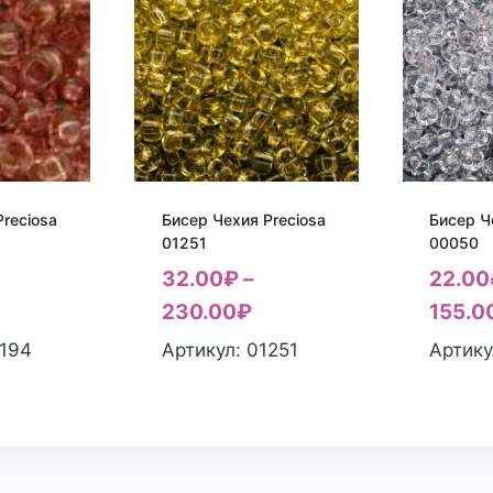
reciosa
Бисер Чехия Preciosa
Бисер Ч
01251
00050
32.00
₽
–
22.00
230.00
₽
155.0
1194
Артикул: 01251
Артику