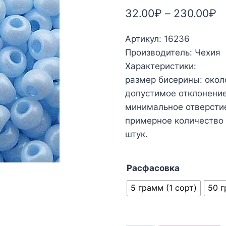
32.00
₽
–
230.00
₽
Артикул: 16236
Производитель: Чехия
Характеристики:
размер бисерины: окол
допустимое отклонение:
минимальное отверстие:
примерное количество б
штук.
Расфасовка
5 грамм (1 сорт)
50 г