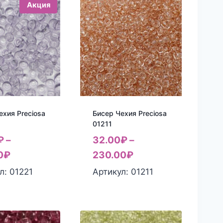
Акция
ехия Preciosa
Бисер Чехия Preciosa
01211
₽
–
32.00
₽
–
0
₽
230.00
₽
л: 01221
Артикул: 01211