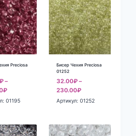
ехия Preciosa
Бисер Чехия Preciosa
01252
₽
–
32.00
₽
–
0
₽
230.00
₽
л: 01195
Артикул: 01252