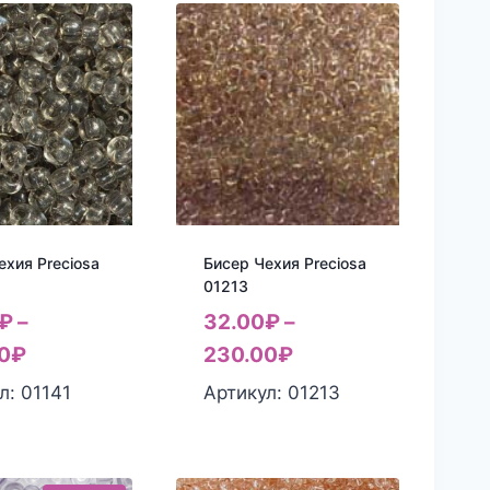
ехия Preciosa
Бисер Чехия Preciosa
01213
₽
–
32.00
₽
–
0
₽
230.00
₽
л: 01141
Артикул: 01213