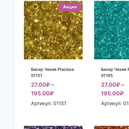
Акция
Бисер Чехия Preciosa
Бисер Чехия P
01151
01165
27.00
₽
–
27.00
₽
–
195.00
₽
195.00
₽
Артикул: 01151
Артикул: 0